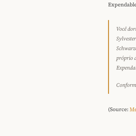
Expendable
Você dor
Sylveste
Schwarze
próprio 
Expendab
Conforme
(Source:
Me