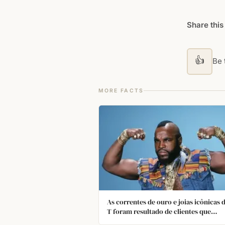
Share this
👍
Be t
MORE FACTS
As correntes de ouro e joias icônicas 
T foram resultado de clientes que
perderam seus pertences ou os deixa