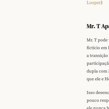
Looper
)
Mr. T A
Mr. T pode
fictício em
a transição
participaç
dupla com 
que ele e 
Isso desenc
pouco resp
ele nunca h