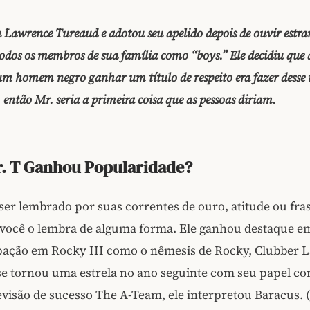
 Lawrence Tureaud e adotou seu apelido depois de ouvir estra
todos os membros de sua família como “boys.” Ele decidiu que 
m homem negro ganhar um título de respeito era fazer desse t
 então Mr. seria a primeira coisa que as pessoas diriam.
. T Ganhou Popularidade?
ser lembrado por suas correntes de ouro, atitude ou fra
s você o lembra de alguma forma. Ele ganhou destaque 
ipação em Rocky III como o nêmesis de Rocky, Clubber L
se tornou uma estrela no ano seguinte com seu papel co
levisão de sucesso The A-Team, ele interpretou Baracus. 