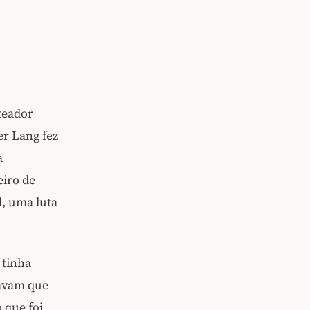
xeador
er Lang fez
a
eiro de
, uma luta
 tinha
tavam que
 que foi