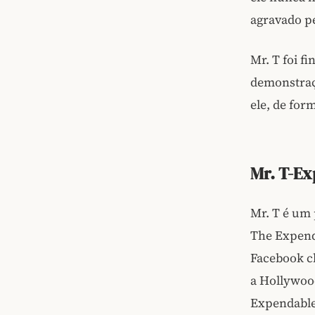
agravado pe
Mr. T foi 
demonstraç
ele, de for
Mr. T-E
Mr. T é um
The Expend
Facebook 
a Hollywood
Expendables