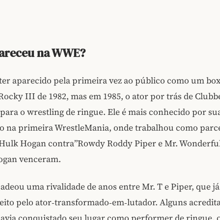
pareceu na WWE?
 ter aparecido pela primeira vez ao público como um bo
 Rocky III de 1982, mas em 1985, o ator por trás de Clubb
 para o wrestling de ringue. Ele é mais conhecido por su
ão na primeira WrestleMania, onde trabalhou como parc
Hulk Hogan contra”Rowdy Roddy Piper e Mr. Wonderful
Hogan venceram.
adeou uma rivalidade de anos entre Mr. T e Piper, que já
eito pelo ator‑transformado‑em‑lutador. Alguns acredi
avia conquistado seu lugar como performer de ringue, o