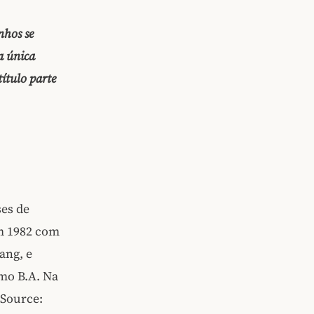
nhos se
a única
ítulo parte
ses de
em 1982 com
ang, e
mo B.A. Na
(Source: