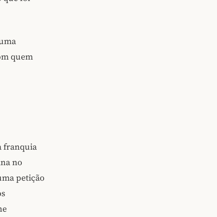
 uma
com quem
 franquia
ina no
uma petição
os
he