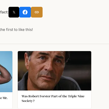
 fact:
𝕏
he first to like this!
Was Robert Forster Part of the Triple Nine
de Mr.
Society?
ram