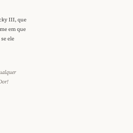
ky III, que
ilme em que
se ele
qualquer
Dor!