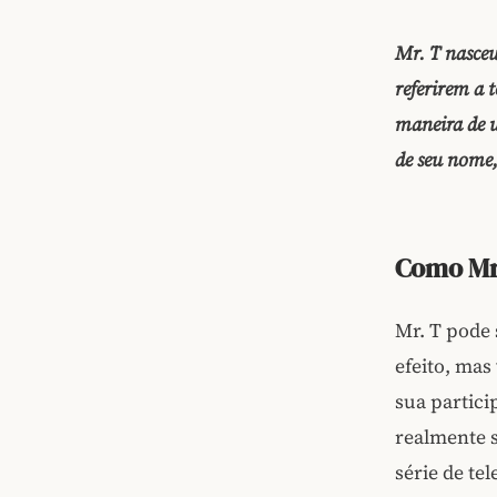
Mr. T nasceu
referirem a 
maneira de u
de seu nome,
Como Mr
Mr. T pode 
efeito, ma
sua partic
realmente 
série de te