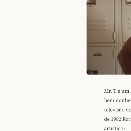
Mr. T é um 
bem‑conheci
televisão d
de 1982
Roc
artístico?