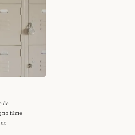
e de
 no filme
ome