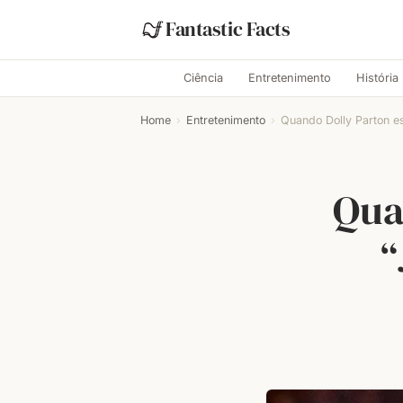
Fantastic Facts
Ciência
Entretenimento
História
Home
›
Entretenimento
›
Quando Dolly Parton es
Qua
“