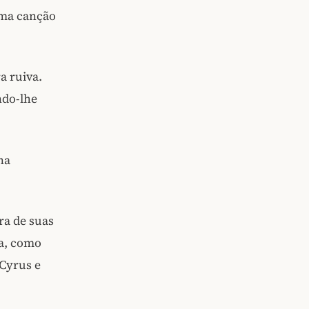
uma canção
a ruiva.
ndo-lhe
na
ra de suas
ia, como
 Cyrus e