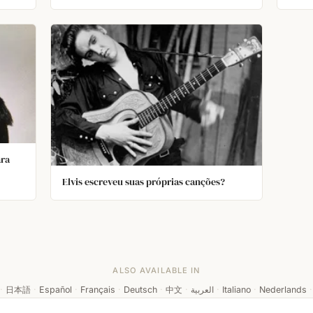
ara
Elvis escreveu suas próprias canções?
ALSO AVAILABLE IN
·
日本語
·
Español
·
Français
·
Deutsch
·
中文
·
العربية
·
Italiano
·
Nederlands
·