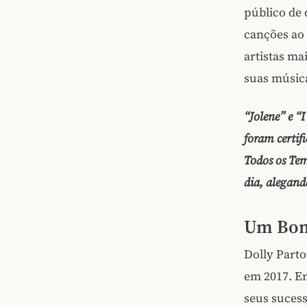
público de 
canções ao 
artistas ma
suas músic
“Jolene” e “
foram certif
Todos os Te
dia, alegand
Um Bom 
Dolly Parto
em 2017. E
seus sucess