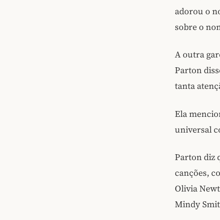
adorou o n
sobre o n
A outra gar
Parton dis
tanta atenç
Ela mencio
universal c
Parton diz 
canções, c
Olivia Newt
Mindy Smit