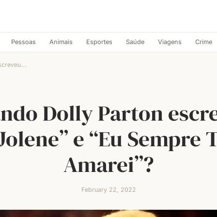
Pessoas
Animais
Esportes
Saúde
Viagens
Crime
creveu...
ndo Dolly Parton escr
Jolene” e “Eu Sempre 
Amarei”?
February 22, 2022