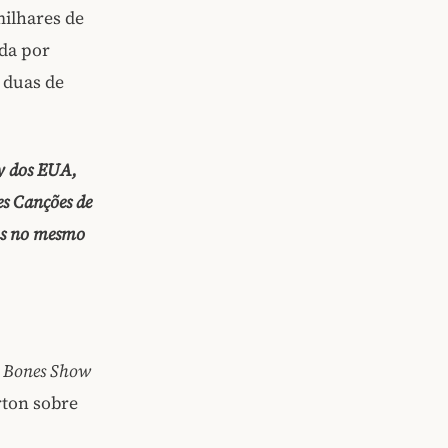
milhares de
ada por
 duas de
ry dos EUA,
es Canções de
cas no mesmo
 Bones Show
ton sobre