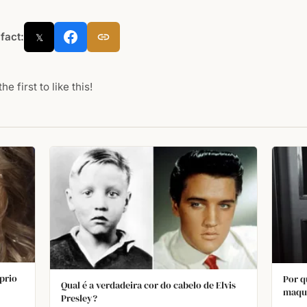
 fact:
𝕏
he first to like this!
prio
Por q
Qual é a verdadeira cor do cabelo de Elvis
maqu
Presley?