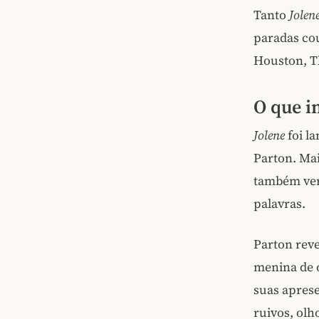
Tanto
Jolen
paradas co
Houston, Th
O que i
Jolene
foi l
Parton. Mai
também vers
palavras.
Parton rev
menina de 
suas aprese
ruivos, olh