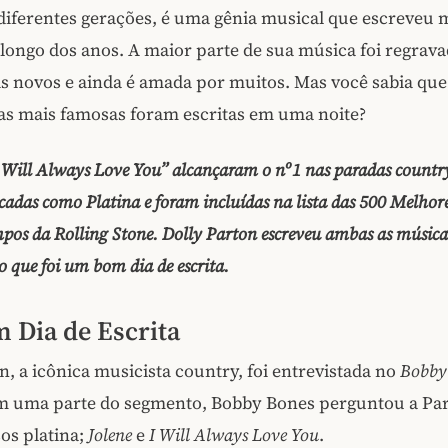
diferentes gerações, é uma gênia musical que escreveu 
longo dos anos. A maior parte de sua música foi regrav
is novos e ainda é amada por muitos. Mas você sabia que
as mais famosas foram escritas em uma noite?
I Will Always Love You” alcançaram o nº 1 nas paradas count
icadas como Platina e foram incluídas na lista das 500 Melhor
mpos da Rolling Stone. Dolly Parton escreveu ambas as músi
o que foi um bom dia de escrita.
Dia de Escrita
n, a icônica musicista country, foi entrevistada no
Bobby
m uma parte do segmento, Bobby Bones perguntou a Par
os platina;
Jolene
e
I Will Always Love You
.