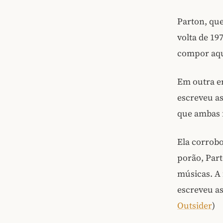
Parton, que
volta de 19
compor aqu
Em outra e
escreveu a
que ambas 
Ela corrobo
porão, Part
músicas. A 
escreveu as
Outsider
)