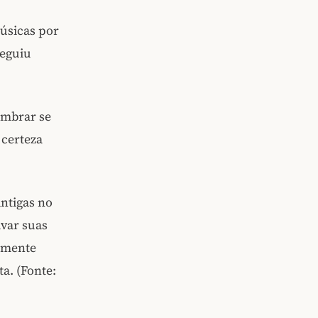
músicas por
seguiu
embrar se
 certeza
antigas no
avar suas
vamente
a. (Fonte: