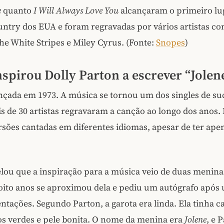
e
quanto
I Will Always Love You
alcançaram o primeiro lu
untry dos EUA e foram regravadas por vários artistas c
e White Stripes e Miley Cyrus. (Fonte:
Snopes
)
nspirou Dolly Parton a escrever “Jolen
ançada em 1973. A música se tornou um dos singles de su
s de 30 artistas regravaram a canção ao longo dos anos.
ões cantadas em diferentes idiomas, apesar de ter ape
elou que a inspiração para a música veio de duas menin
oito anos se aproximou dela e pediu um autógrafo após
ntações. Segundo Parton, a garota era linda. Ela tinha c
os verdes e pele bonita. O nome da menina era
Jolene
, e 