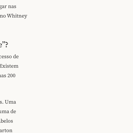
gar nas
omo Whitney
e”?
cesso de
 Existem
nas 200
as. Uma
 uma de
abelos
Parton