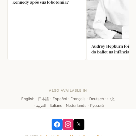
Kennedy após sua lobotomia?
Audrey Hepburn foi um
do ballet na infância e,
Segunda Guerra Mundial
apresentações de dança 
para arrecadar fundos 
resistência holandesa.
agravamento da ocupaç
desnutrição a enfraque
ALSO AVAILABLE IN
ponto de impedir uma c
viável como bailarina, 
English
·
日本語
·
Español
·
Français
·
Deutsch
·
中文
seguir para a atuação
·
العربية
·
Italiano
·
Nederlands
·
Русский
𝕏