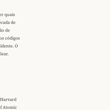
er quais
écada de
ão de
os códigos
idente. O
lear.
o Harvard
of Atomic