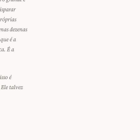
isparar
próprias
 mas dezenas
que é a
a. É a
sso é
 Ele talvez