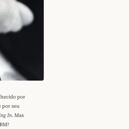
nhecido por
e por seu
ing In
. Mas
CBM?