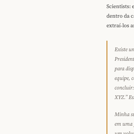
Scientists:
dentro da c
extraí‑los 
Existe u
Presiden
para dis
equipe, 
concluir
XYZ.” Es
Minha su
em uma p
um volun