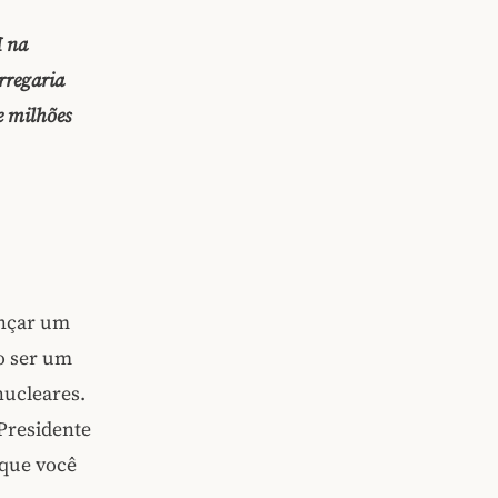
M na
rregaria
e milhões
ançar um
o ser um
nucleares.
Presidente
 que você