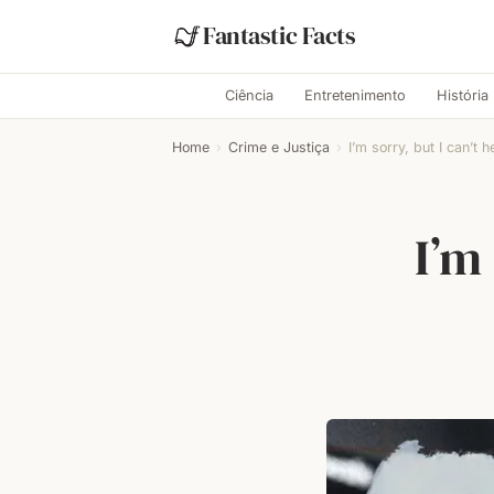
Fantastic Facts
Ciência
Entretenimento
História
Home
›
Crime e Justiça
›
I’m sorry, but I can’t h
I’m