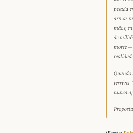
pesada e
armas nu
mãos, ma
de milhõ
morte — 
realidade
Quando s
terrível
nunca ap
Proposta
(Fonte:
Boi