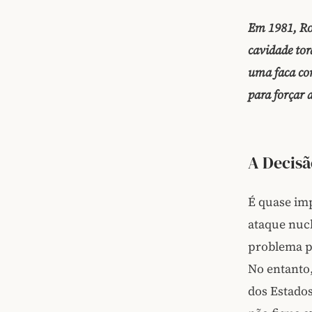
Em 1981, Ro
cavidade tor
uma faca com
para forçar
A Decisã
É quase im
ataque nucl
problema pa
No entanto,
dos Estados