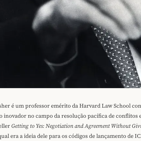
isher é um professor emérito da Harvard Law School co
o inovador no campo da resolução pacífica de conflitos 
eller
Getting to Yes: Negotiation and Agreement Without Giv
qual era a ideia dele para os códigos de lançamento de I