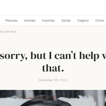
Pessoas
Animais
Esportes
Saúde
Viagens
Crime
elp with that.
 sorry, but I can’t help 
that.
December 30, 2022