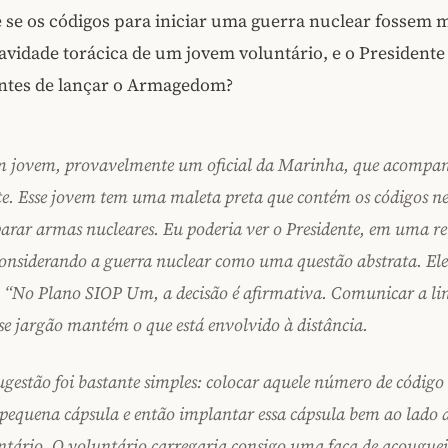
 e se os códigos para iniciar uma guerra nuclear fossem 
avidade torácica de um jovem voluntário, e o Presidente
antes de lançar o Armagedom?
m jovem, provavelmente um oficial da Marinha, que acompa
te. Esse jovem tem uma maleta preta que contém os códigos ne
parar armas nucleares. Eu poderia ver o Presidente, em uma r
considerando a guerra nuclear como uma questão abstrata. Ele
: “No Plano SIOP Um, a decisão é afirmativa. Comunicar a l
se jargão mantém o que está envolvido à distância.
gestão foi bastante simples: colocar aquele número de código 
equena cápsula e então implantar essa cápsula bem ao lado 
tário. O voluntário carregaria consigo uma faca de açouguei