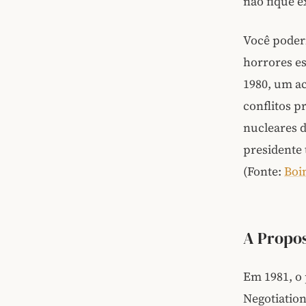
não fique e
Você poderi
horrores es
1980, um ac
conflitos p
nucleares d
presidente 
(Fonte:
Boi
A Propos
Em 1981, o 
Negotiation