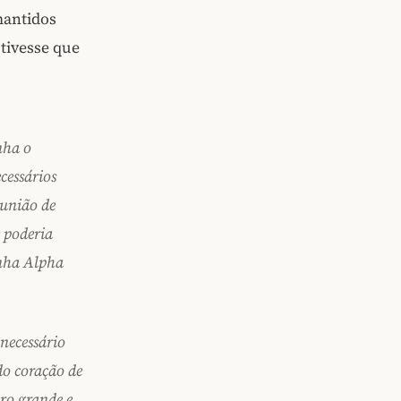
mantidos
 tivesse que
nha o
cessários
eunião de
 poderia
inha Alpha
necessário
do coração de
ro grande e