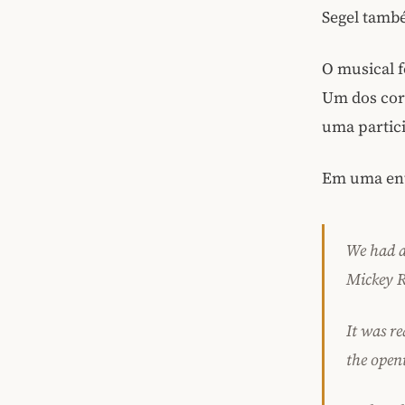
Segel tamb
O musical f
Um dos core
uma partici
Em uma entr
We had a
Mickey R
It was r
the open