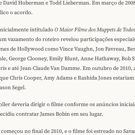
de David Hoberman e Todd Lieberman. Em março de 2008
ico o acordo.
 inicialmente intitulado
O Maior Filme dos Muppets de Todos
um vazamento do roteiro revelou participações especiai
mes de Hollywood como Vince Vaughn, Jon Favreau, Ben S
ale, George Clooney, Emily Blunt, Anne Hathaway, Bob Sa
rris e até Jean‑Claude Van Damme. Em outubro de 2010,
que Chris Cooper, Amy Adams e Rashida Jones estariam
Jason Segel.
oller deveria dirigir o filme conforme os anúncios iniciai
cidiu contratar James Bobin em seu lugar.
começou no final de 2010, e o filme foi estreado no Sav