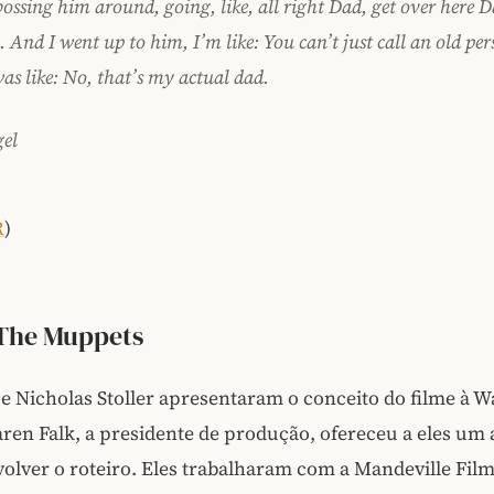
ossing him around, going, like, all right Dad, get over here D
 And I went up to him, I’m like: You can’t just call an old pe
as like: No, that’s my actual dad.
gel
R
)
 The Muppets
 e Nicholas Stoller apresentaram o conceito do filme à W
ren Falk, a presidente de produção, ofereceu a eles um
olver o roteiro. Eles trabalharam com a Mandeville Film