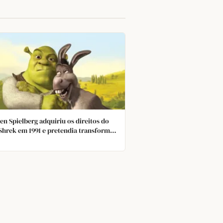
en Spielberg adquiriu os direitos do
 Shrek em 1991 e pretendia transformá-
m um longa-metragem animado 2D com
kroyd como Shrek e Chris Rock como
o