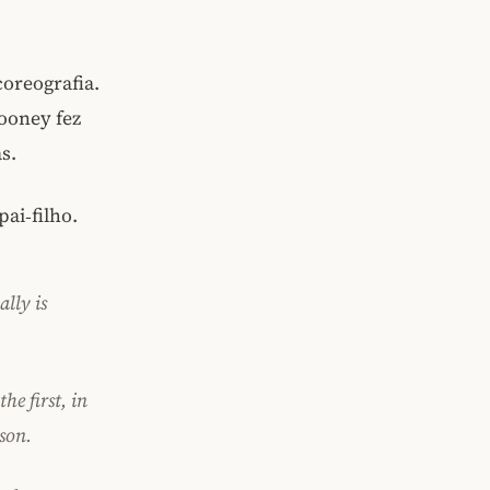
coreografia.
Rooney fez
s.
ai‑filho.
lly is
e first, in
son.