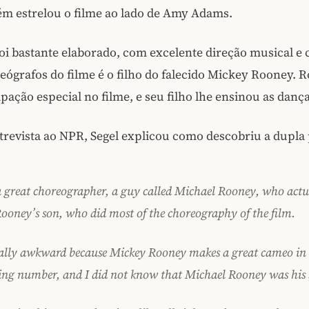
ém estrelou o filme ao lado de Amy Adams.
oi bastante elaborado, com excelente direção musical e 
ógrafos do filme é o filho do falecido Mickey Rooney. 
pação especial no filme, e seu filho lhe ensinou as dança
evista ao NPR, Segel explicou como descobriu a dupla p
 great choreographer, a guy called Michael Rooney, who actua
ooney’s son, who did most of the choreography of the film.
eally awkward because Mickey Rooney makes a great cameo in th
ing number, and I did not know that Michael Rooney was his 