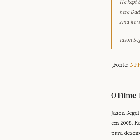
He kept b
here Dad.
And he w
Jason Se
(Fonte:
NP
O Filme
Jason Segel
em 2008. Ka
para desenv