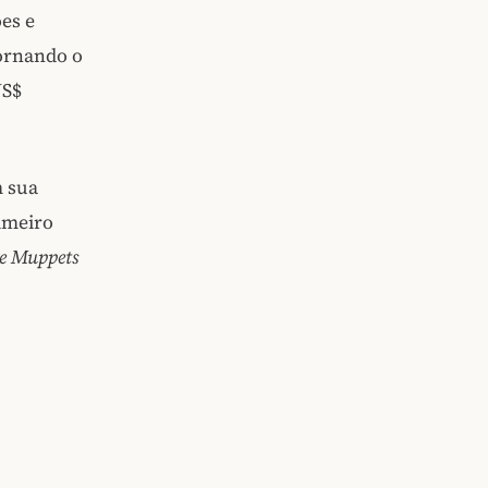
es e
tornando o
US$
 sua
imeiro
e Muppets