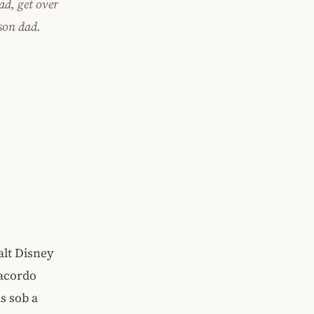
ad, get over
rson dad.
alt Disney
 acordo
s sob a