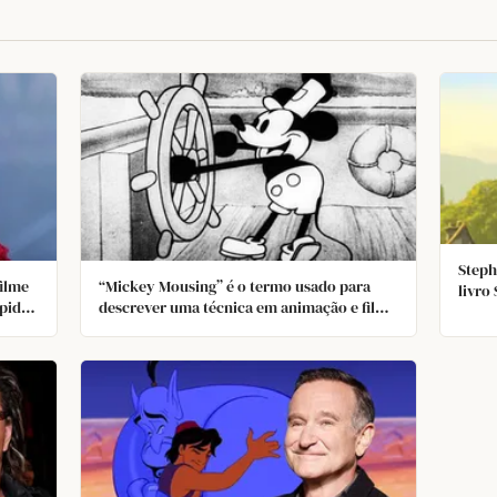
Steph
filme
“Mickey Mousing” é o termo usado para
livro
mpido
descrever uma técnica em animação e filme
lo e
onde os sons sincronizam perfeitamente
Dan A
com as ações na tela. Walt Disney não foi o
Burr
ar o
primeiro a fazê-lo, mas aperfeiçoou o
s
método no curta do Mickey Mouse; "Barco
a vapor Willie."