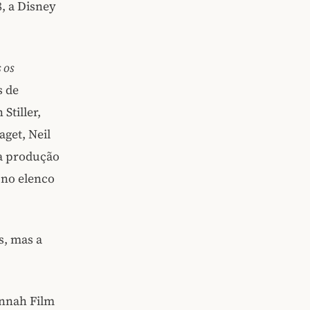
, a Disney
 os
s de
tiller,
get, Neil
 a produção
 no elenco
s, mas a
annah Film