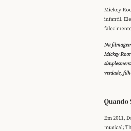
Mickey Roo
infantil. E
falecimento
Na filmagem
Mickey Roone
simplesmente
verdade, fil
Quando 
Em 2011, D
musical; Th