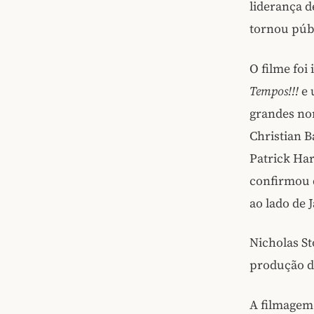
liderança 
tornou públ
O filme foi
Tempos!!!
e 
grandes no
Christian B
Patrick Ha
confirmou 
ao lado de 
Nicholas St
produção de
A filmagem 