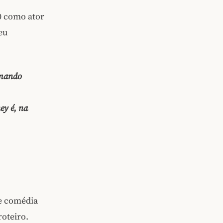
0 como ator
seu
amando
ey é, na
e comédia
roteiro.