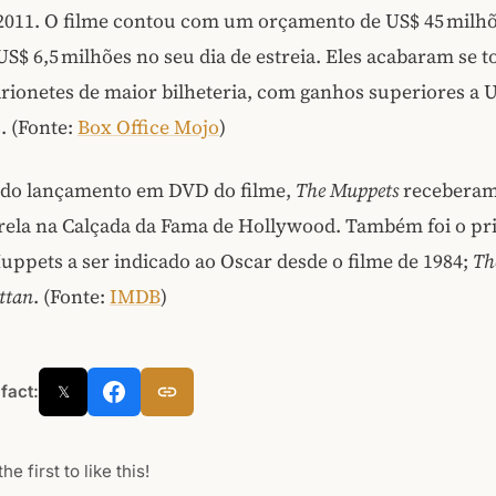
 2011. O filme contou com um orçamento de US$ 45 milhõ
S$ 6,5 milhões no seu dia de estreia. Eles acabaram se 
rionetes de maior bilheteria, com ganhos superiores a 
. (Fonte:
Box Office Mojo
)
s do lançamento em DVD do filme,
The Muppets
receberam
trela na Calçada da Fama de Hollywood. Também foi o pr
uppets a ser indicado ao Oscar desde o filme de 1984;
Th
ttan
. (Fonte:
IMDB
)
 fact:
𝕏
he first to like this!