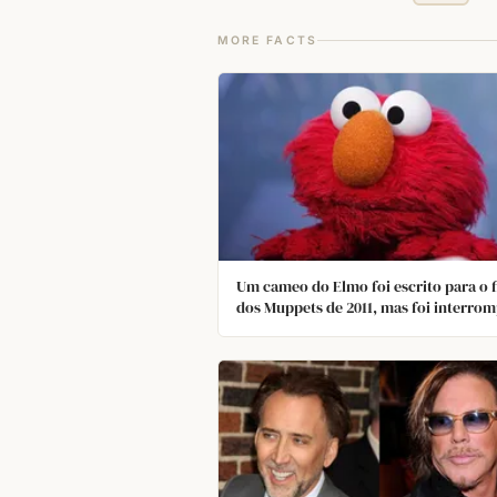
MORE FACTS
Um cameo do Elmo foi escrito para o 
dos Muppets de 2011, mas foi interro
pelos advogados da Children's TV
Workshop. Ironia do destino, a cena
mostrava os Muppets tentando recrut
Elmo, mas sendo impedidos pelos seu
advogados.