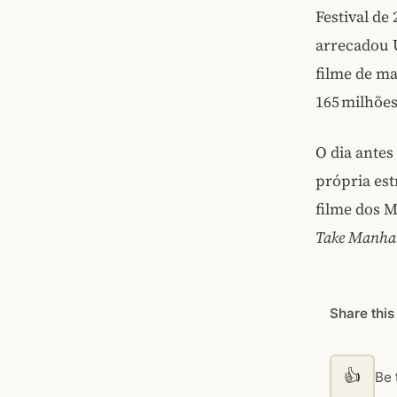
Festival de
arrecadou U
filme de ma
165 milhões
O dia ante
própria es
filme dos M
Take Manha
Share this
👍
Be t