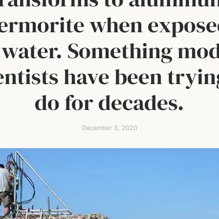
ermorite when expose
 water. Something mo
entists have been tryin
do for decades.
December 3, 2020