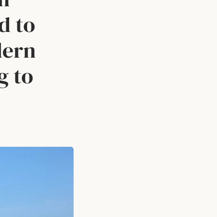
d to
dern
g to