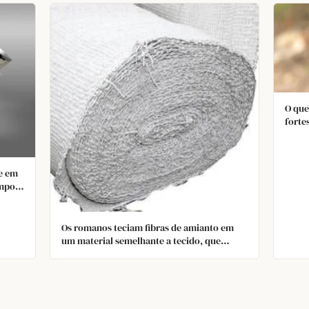
O que
forte
e em
empo.
nte
Os romanos teciam fibras de amianto em
um material semelhante a tecido, que
depois era costurado em toalhas de mesa e
guardanapos. Esses tecidos eram limpos
jogando‑os em um fogo abrasador, de onde
saíam ilesos e mais brancos do que quando
foram colocados.