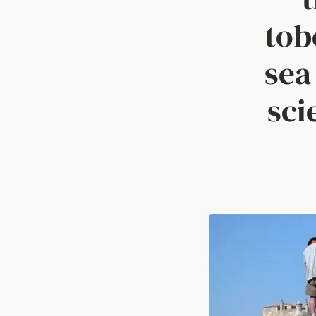
tob
sea
sci