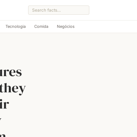
Tecnologia
Comida
Negócios
ures
 they
ir
y
m