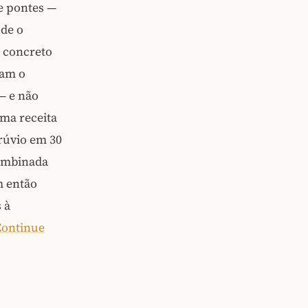
e pontes —
 de o
e concreto
ram o
— e não
ma receita
rúvio em 30
combinada
m então
 à
Continue