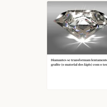
Diamantes se transformam lentament
grafite (o material dos lápis) com o t
Portanto, diamantes não são exatame
para sempre.