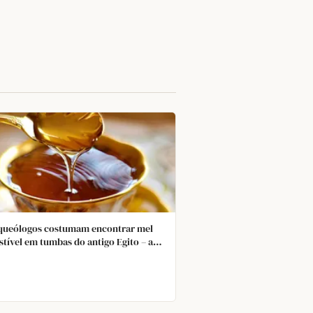
queólogos costumam encontrar mel
tível em tumbas do antigo Egito – a
ância nunca estraga, devido ao teor de
extremamente baixo, pH muito baixo
óxido de hidrogênio (produzido por
nzima no estômago das abelhas).