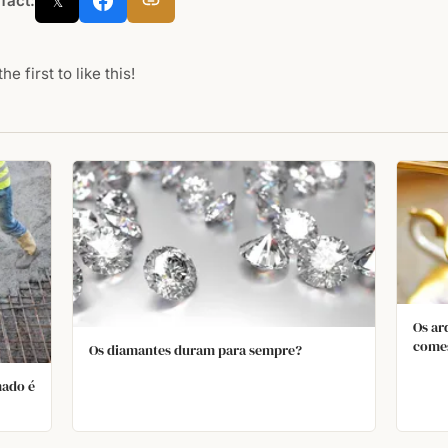
 fact:
𝕏
he first to like this!
Os ar
comes
Os diamantes duram para sempre?
subst
água 
mado é
e per
uma e