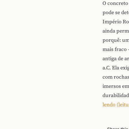
O concreto 
pode se det
Império Ro
ainda perma
porquê: um 
mais fraco 
antiga de 
a.C. Ela ex
com rochas
imersos em 
durabilidad
lendo (leit