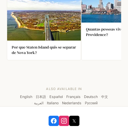
Quantas pessoas vivem
Providence?
Por que Staten Island quis se separar
de Nova York?
ALSO AVAILABLE IN
English
·
日本語
·
Español
·
Français
·
Deutsch
·
中文
·
العربية
·
Italiano
·
Nederlands
·
Русский
𝕏