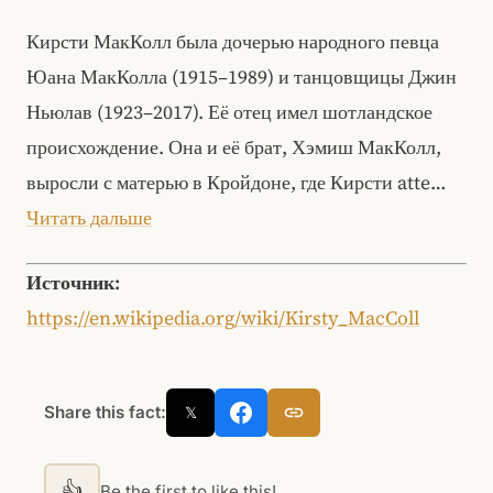
Кирсти МакКолл была дочерью народного певца
Юана МакКолла (1915–1989) и танцовщицы Джин
Ньюлав (1923–2017). Её отец имел шотландское
происхождение. Она и её брат, Хэмиш МакКолл,
выросли с матерью в Кройдоне, где Кирсти atte…
Читать дальше
Источник:
https://en.wikipedia.org/wiki/Kirsty_MacColl
Share this fact:
𝕏
👍
Be the first to like this!