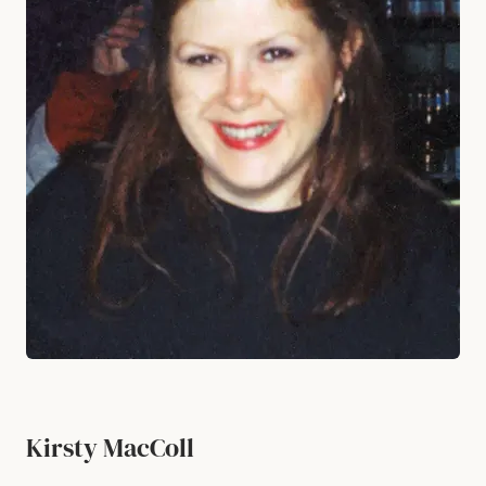
Kirsty MacColl