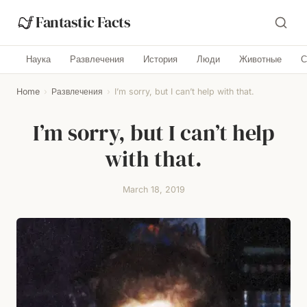
Fantastic Facts
Наука
Развлечения
История
Люди
Животные
С
Home
›
Развлечения
›
I’m sorry, but I can’t help with that.
I’m sorry, but I can’t help
with that.
March 18, 2019