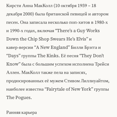
Кирсти Анна МакКолл (10 октября 1959 – 18
декабря 2000) была британской певицей и автором
песен. Она записала несколько поп‑хитов в 1980‑х
и 1990‑х годах, включая “There’s a Guy Works
Down the Chip Shop Swears He’s Elvis” и
кавер‑версии “A New England” Билли Брэгга и
“Days” группы The Kinks. Её песня “They Don’t
Know” была с большим успехом исполнена Трейси
Аллен. МакКолл также пела на записях,
продюсированных её мужем Стивом Лиллиуайтом,
наиболее известна “Fairytale of New York” группы
The Pogues.
Ранняя карьера