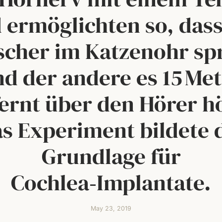
 ermöglichten so, dass
scher im Katzenohr sp
d der andere es 15 Me
ernt über den Hörer h
s Experiment bildete 
Grundlage für
Cochlea‑Implantate.
May 23, 2019