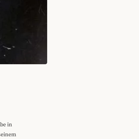
be in
 seinem