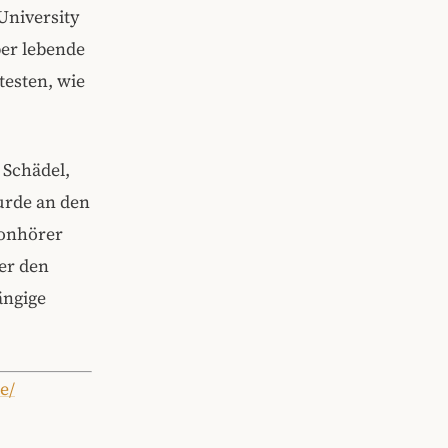
University
er lebende
testen, wie
 Schädel,
urde an den
fonhörer
er den
ängige
e/