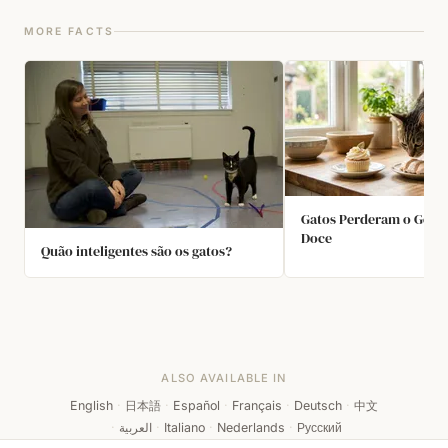
MORE FACTS
Gatos Perderam o Gene 
Doce
Quão inteligentes são os gatos?
ALSO AVAILABLE IN
English
·
日本語
·
Español
·
Français
·
Deutsch
·
中文
·
العربية
·
Italiano
·
Nederlands
·
Русский