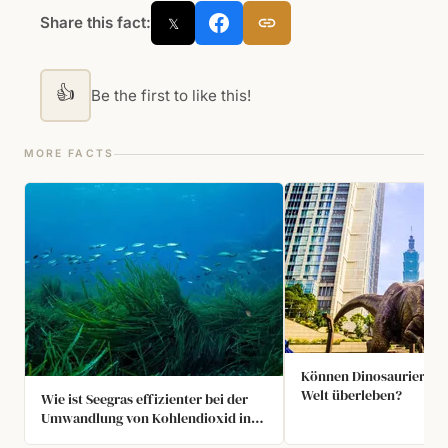
Share this fact:
𝕏
👍
Be the first to like this!
MORE FACTS
Können Dinosaurier in 
Welt überleben?
Wie ist Seegras effizienter bei der
Umwandlung von Kohlendioxid in
Sauerstoff?