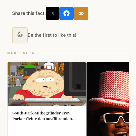
Share this fact:
𝕏
👍
Be the first to like this!
MORE FACTS
South-Park-Mitbegründer Trey
Parker flehte den ausführenden
Produzenten an, eine Folge nicht
auszustrahlen, weil er befürchtete,
sie könnte South Park ruinieren. Die