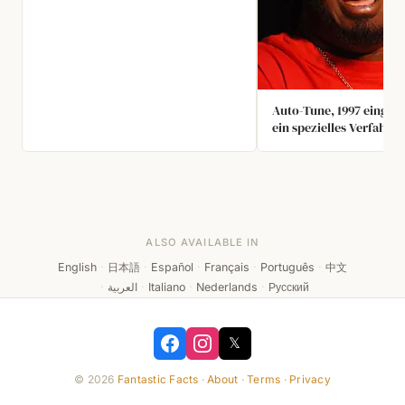
Folge war „Make Love, Not
Warcraft“, die Kritikerlob erhielt
und einen Primetime‑Emmy
gewann.
Auto-Tune, 1997 eingefü
ein spezielles Verfahren
Messung und Veränderu
Tonhöhe in Gesangs- u
Instrumentalaufnahme
vom Time Magazine als 
schlechtesten Erfindun
bezeichnet.
ALSO AVAILABLE IN
English
·
日本語
·
Español
·
Français
·
Português
·
中文
·
العربية
·
Italiano
·
Nederlands
·
Русский
𝕏
© 2026
Fantastic Facts
·
About
·
Terms
·
Privacy