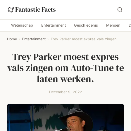
Fantastic Facts
Wetenschap
Entertainment
Geschiedenis
Mensen
D
Home
›
Entertainment
›
Trey Parker moest expres vals zingen...
Trey Parker moest expres
vals zingen om Auto-Tune te
laten werken.
December 9, 2022