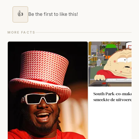
👍
Be the first to like this!
MORE FACTS
South Park‑co‑maker T
smeekte de uitvoerend
de aflevering "Make Lov
Warcraft" niet uit te ze
angst de serie te verpe
de latere Emmy‑prijs