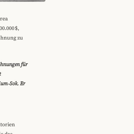
orea
0.000 $,
lohnung zu
lohnungen für
t
 Kum‑Sok. Er
torien
ie das