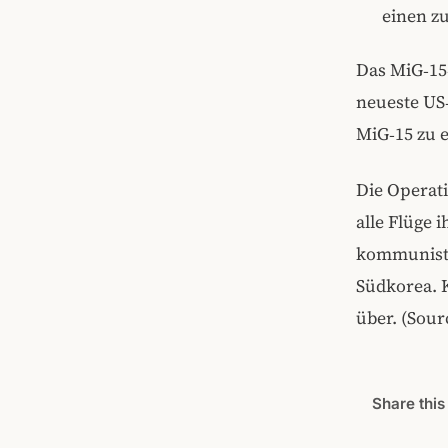
einen zu
Das MiG‑15‑
neueste US‑
MiG‑15 zu 
Die Operati
alle Flüge 
kommunisti
Südkorea. 
über. (Sour
Share this