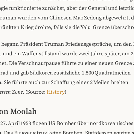
egie funktionierte zunächst, aber der General und letztli
Truman wurden vom Chinesen Mao Zedong abgewehrt, d
änkten Krieg drohte, falls sie die Yalu‑Grenze überschr
51 begann Präsident Truman Friedensgespräche, um den
 und ein Waffenstillstand wurde zwei Jahre später, am 23.
net. Die Verschnaufpause führte zu einer neuen Grenze
grad und gab Südkorea zusätzliche 1.500 Quadratmeilen
. Sie führte auch zur Schaffung einer 2 Meilen breiten
ierten Zone
. (Source:
History
)
ion Moolah
 27. April 1953 flogen US‑Bomber über nordkoreanisches
. Das Flugzeug trug keine Bomben. Stattdessen warfen s