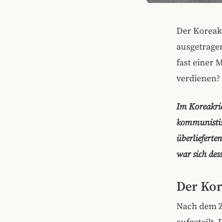
Der Koreak
ausgetragen
fast einer 
verdienen?
Im Koreakrie
kommunistisc
überlieferte
war sich des
Der Kor
Nach dem Z
aufgeteilt.