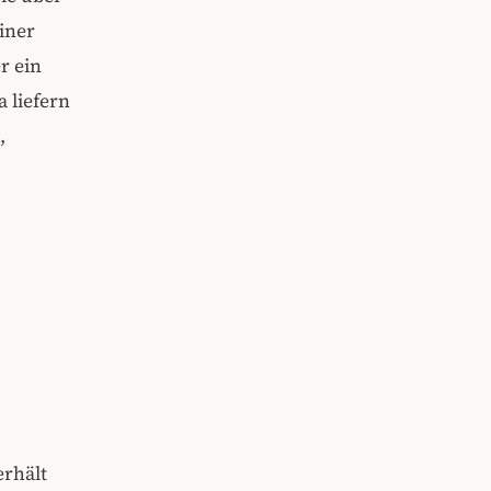
einer
r ein
a liefern
,
erhält