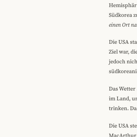
Hemisphären
Südkorea zu
einen Ort n
Die USA sta
Ziel war, d
jedoch nic
südkoreanis
Das Wetter 
im Land, u
trinken. D
Die USA ste
MacArthur 