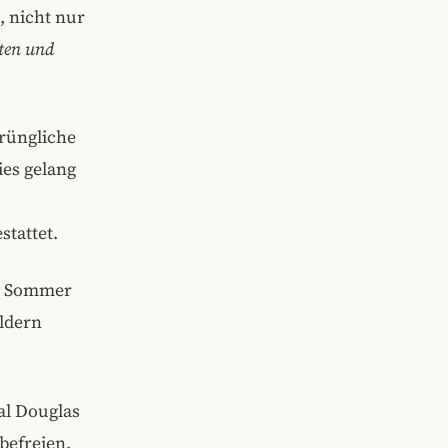
, nicht nur
iten und
prüngliche
ies gelang
stattet.
en Sommer
ldern
al Douglas
befreien.