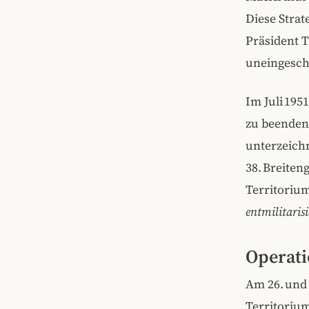
Diese Strat
Präsident 
uneingeschr
Im Juli 19
zu beenden,
unterzeich
38. Breiten
Territorium
entmilitaris
Operat
Am 26. und
Territorium