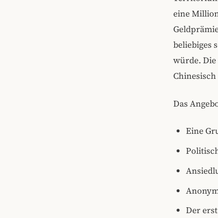
eine Millio
Geldprämie
beliebiges 
würde. Die 
Chinesisch
Das Angebo
Eine Gr
Politisc
Ansiedl
Anonymi
Der erst