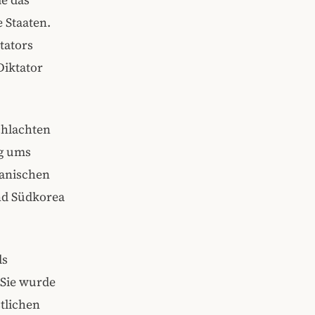
 Staaten.
tators
iktator
chlachten
eg ums
eanischen
und Südkorea
ls
 Sie wurde
tlichen