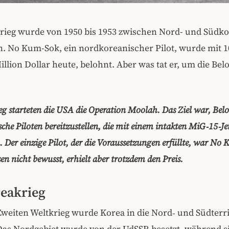
rieg wurde von 1950 bis 1953 zwischen Nord- und Südk
. No Kum-Sok, ein nordkoreanischer Pilot, wurde mit 10
Million Dollar heute, belohnt. Aber was tat er, um die Be
g starteten die USA die Operation Moolah. Das Ziel war, Be
he Piloten bereitzustellen, die mit einem intakten MiG‑15‑Je
n. Der einzige Pilot, der die Voraussetzungen erfüllte, war No
sen nicht bewusst, erhielt aber trotzdem den Preis.
eakrieg
weiten Weltkrieg wurde Korea in die Nord‑ und Südterri
 Das Nordgebiet wurde von der UdSSR besetzt, während s