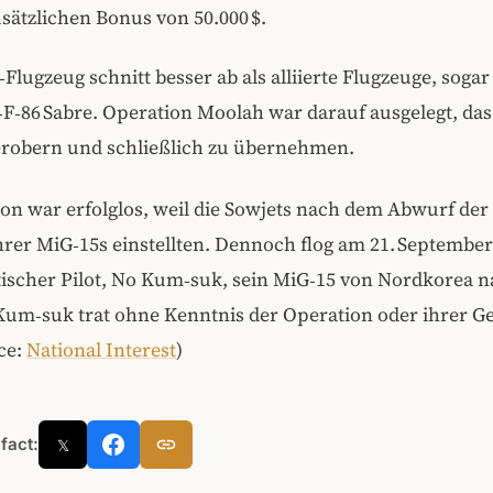
sätzlichen Bonus von 50.000 $.
Flugzeug schnitt besser ab als alliierte Flugzeuge, sogar 
F‑86 Sabre. Operation Moolah war darauf ausgelegt, das
erobern und schließlich zu übernehmen.
on war erfolglos, weil die Sowjets nach dem Abwurf der 
ihrer MiG‑15s einstellten. Dennoch flog am 21. September
scher Pilot, No Kum‑suk, sein MiG‑15 von Nordkorea n
Kum‑suk trat ohne Kenntnis der Operation oder ihrer 
ce:
National Interest
)
 fact:
𝕏