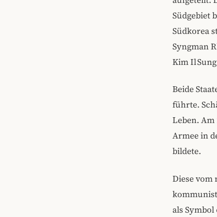
Südgebiet b
Südkorea s
Syngman Rh
Kim Il Sung
Beide Staa
führte. Sc
Leben. Am 
Armee in de
bildete.
Diese vom 
kommunisti
als Symbol