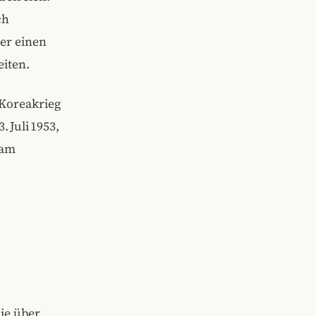
ch
er einen
eiten.
 Koreakrieg
 Juli 1953,
 am
ie über