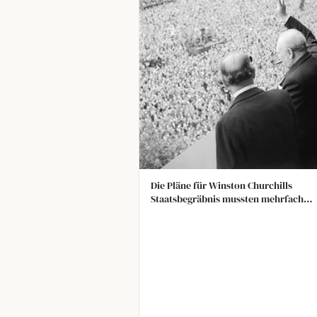
Die Pläne für Winston Churchills
Staatsbegräbnis mussten mehrfach
überarbeitet werden, weil Churchill
mehrere der vorgesehenen Sargträger
überlebte.