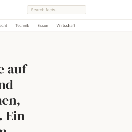
echt
Technik
Essen
Wirtschaft
 auf
und
en,
. Ein
am