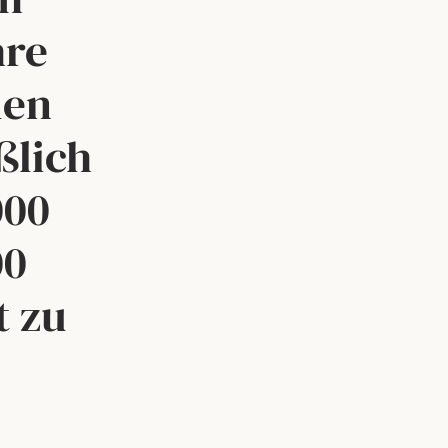
hre
len
ßlich
000
00
t zu