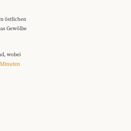
m östlichen
das Gewölbe
nd, wobei
3 Minuten