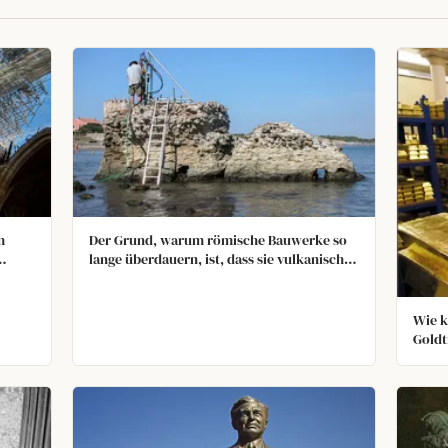
m
Der Grund, warum römische Bauwerke so
lange überdauern, ist, dass sie vulkanische
en und
Asche in ihrem Beton verwendeten, die sich
für
langsam zu Aluminium-Tobermorit
verwandelt, wenn sie Meerwasser
Wie k
ausgesetzt wird. Etwas, das moderne
Goldt
Wissenschaftler seit Jahrzehnten zu
erreichen versuchen.