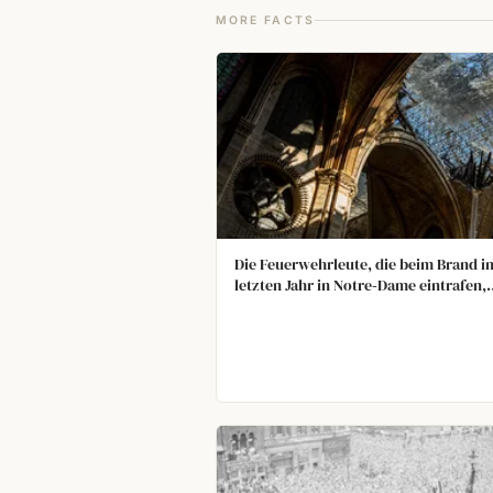
MORE FACTS
Die Feuerwehrleute, die beim Brand i
letzten Jahr in Notre‑Dame eintrafen,
wussten, welche Kunstwerke sie rett
in welcher Reihenfolge, gemäß einem 
solche Katastrophen entwickelten
Protokoll.