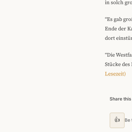
in solch gr
“Es gab gro
Ende der Ka
dort einstür
“Die Westf
Stücke des 
Lesezeit)
Share this
👍
Be t