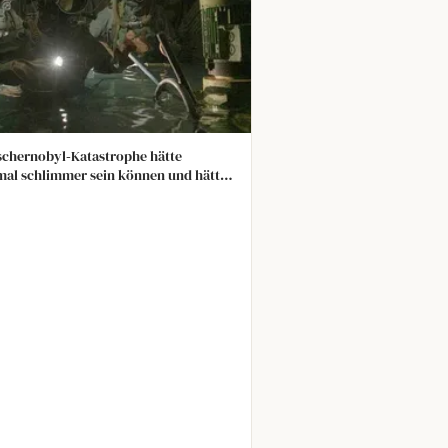
schernobyl‑Katastrophe hätte
al schlimmer sein können und hätte
rößten Teil Europas betreffen
n, wenn drei freiwillige Taucher den
nicht entleert hätten, um die zweite
sion zu verhindern.