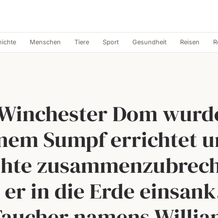
ichte
Menschen
Tiere
Sport
Gesundheit
Reisen
R
 Winchester Dom wurde
nem Sumpf errichtet 
ohte zusammenzubrech
 er in die Erde einsank
aucher namens Willi