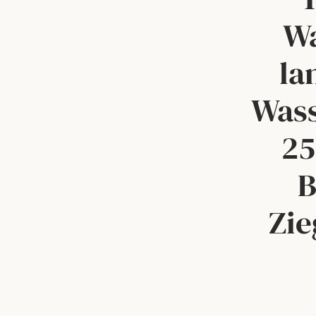
Wa
la
Wass
25
B
Zie