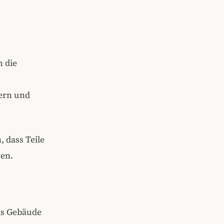
 die
hern und
, dass Teile
ren.
as Gebäude