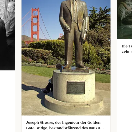
Die T
zehnm
den g
könne
Pool 
Explo
Joseph Strauss, der Ingenieur der Golden
Gate Bridge, bestand während des Baus auf