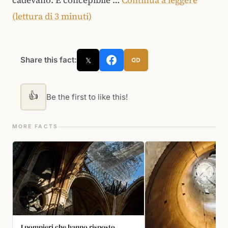
cadevano. È concepibile …
Continua a leggere
(lettura di 3 minuti)
Share this fact:
𝕏
👍
Be the first to like this!
MORE FACTS
I pompieri che hanno risposto