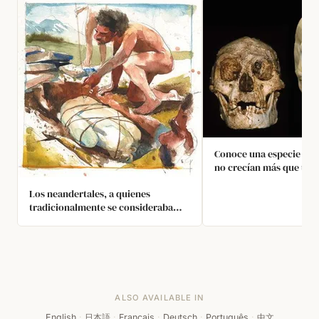
Conoce una especie de
no crecían más que un 
moderno de 3 años y vi
Los neandertales, a quienes
isla remota de Indonesi
tradicionalmente se consideraba
años. Estos humanos co
humanos extremadamente
Homo sapiens. Fabrica
primitivos, hoy se cree que fueron
herramientas de piedra 
muy inteligentes, incluso
cazaban elefantes y má
comparables en inteligencia a los
un cerebro de solo 1/3 
humanos modernos. Usaban
del nuestro.
herramientas, tenían estructuras
ALSO AVAILABLE IN
sociales, prosperaban en entornos
hostiles y vivían vidas largas.
English
·
日本語
·
Français
·
Deutsch
·
Português
·
中文