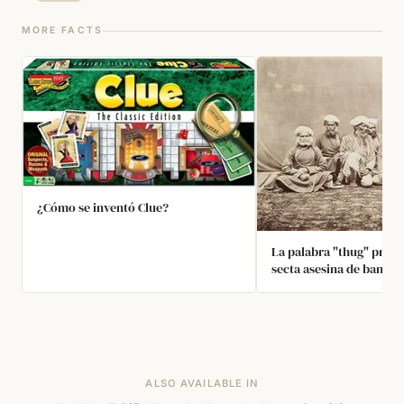
MORE FACTS
¿Cómo se inventó Clue?
La palabra "thug" provi
secta asesina de bandol
India llamada Thuggee,
a la diosa hindú de la m
destrucción
ALSO AVAILABLE IN