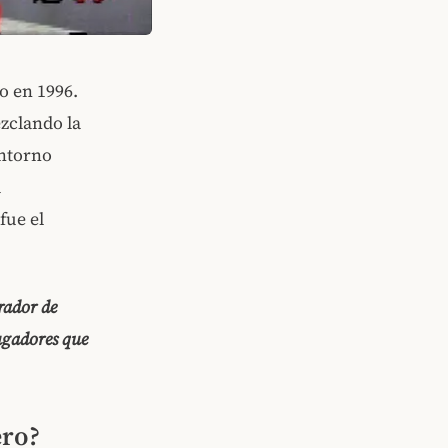
o en 1996.
zclando la
entorno
d
fue el
rador de
ugadores que
ero?