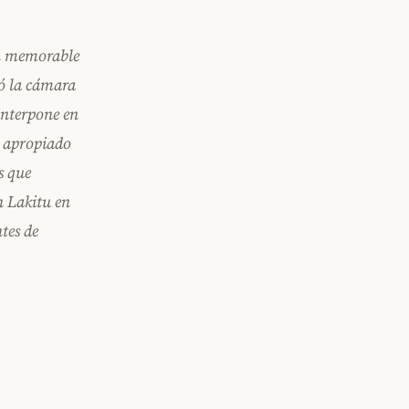
an memorable
ió la cámara
interpone en
s apropiado
s que
n Lakitu en
tes de