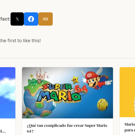
 fact:
𝕏
he first to like this!
Mario
¿Qué tan complicado fue crear Super Mario
para 
l
64?