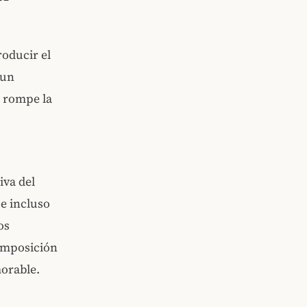
roducir el
 un
e rompe la
iva del
e incluso
os
omposición
morable.