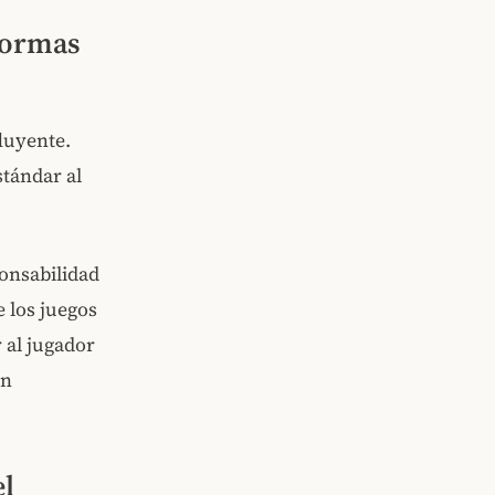
formas
fluyente.
stándar al
ponsabilidad
 los juegos
 al jugador
an
el