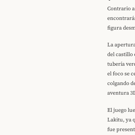
Contrario a
encontrarás
figura desm
La apertura
del castill
tubería ver
el foco se
colgando d
aventura 3
El juego lu
Lakitu, ya 
fue presen