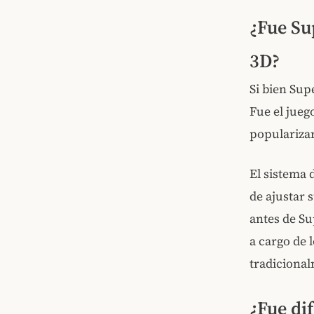
¿Fue Su
3D?
Si bien Sup
Fue el jueg
popularizar
El sistema 
de ajustar 
antes de Su
a cargo de 
tradiciona
¿Fue dif