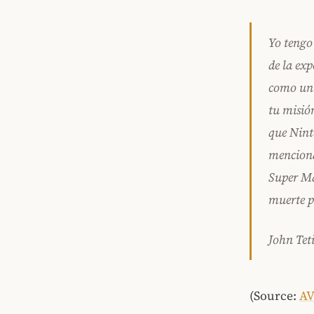
Yo tengo
de la exp
como un 
tu misió
que Nint
menciona
Super Ma
muerte p
John Tet
(Source:
AV