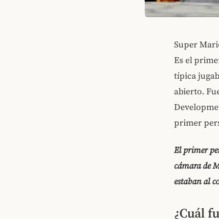
Super Mario
Es el prime
típica juga
abierto. Fu
Development
primer pers
El primer pe
cámara de Ma
estaban al c
¿Cuál f