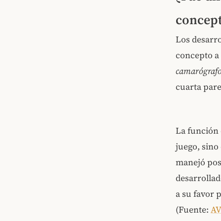
concept
Los desarro
concepto a 
camarógraf
cuarta par
La función 
juego, sino
manejó posi
desarrolla
a su favor 
(Fuente:
AV