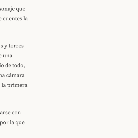
rsonaje que
 cuentes la
s y torres
de una
io de todo,
una cámara
 la primera
zarse con
 por la que