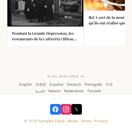
IKEA sert de la nourritu
qu’ils ont réalisé que les
n’achètent pas et ne res
Pendant la Grande Dépression, les
longtemps lorsqu’ils on
restaurants de la Cafétéria Clifton
politique est d’offrir le 
arboraient le slogan « Mangez
bas absolu sur la nourr
gratuitement, sauf si vous êtes ravi
rayon de 30 miles, même
». Au cours des trois premiers mois,
signifie vendre à perte. A
dix mille clients ont profité de
subissent une perte sur 
l’offre. Assez de clients ont payé
nourriture, mais ils la
leurs factures pour en faire un
avec les meubles.
ALSO AVAILABLE IN
succès.
English
·
日本語
·
Español
·
Deutsch
·
Português
·
中文
·
العربية
·
Italiano
·
Nederlands
·
Русский
𝕏
© 2026
Fantastic Facts
·
About
·
Terms
·
Privacy