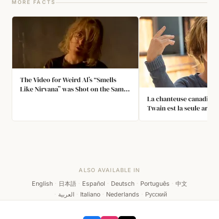
MORE FACTS
The Video for Weird Al’s “Smells
Like Nirvana” was Shot on the Same
Sound Stage as the as the Clip for
La chanteuse canadienn
“Smells Like Teen Spirit.” They Also
Twain est la seule artis
Used Most of the Extras from the
de l'histoire à avoir tro
Original Music Video, Including the
consécutifs certifiés Di
Janitor Featured in Various Scenes.
Recording Industry Ass
America.
ALSO AVAILABLE IN
English
·
日本語
·
Español
·
Deutsch
·
Português
·
中文
·
العربية
·
Italiano
·
Nederlands
·
Русский