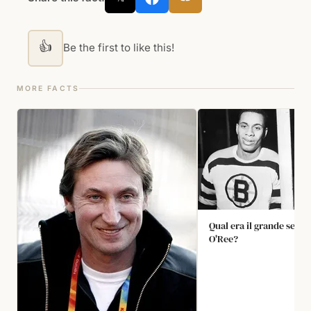
👍
Be the first to like this!
MORE FACTS
Qual era il grande segret
O'Ree?