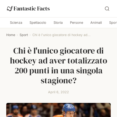
Fantastic Facts
Scienza
Spettacolo
Storia
Persone
Animali
Spor
Home
›
Sport
›
Chi è l'unico giocatore di hockey ad...
Chi è l'unico giocatore di
hockey ad aver totalizzato
200 punti in una singola
stagione?
April 6, 2022