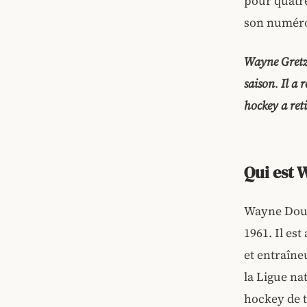
pour quatre
son numéro 
Wayne Gretzk
saison
.
Il a 
hockey a ret
Qui est 
Wayne Dougl
1961. Il es
et entraîne
la
Ligue na
hockey de t