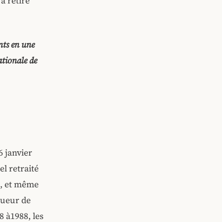
a retiré
nts en une
ationale de
6 janvier
l retraité
s, et même
oueur de
8 à1988, les