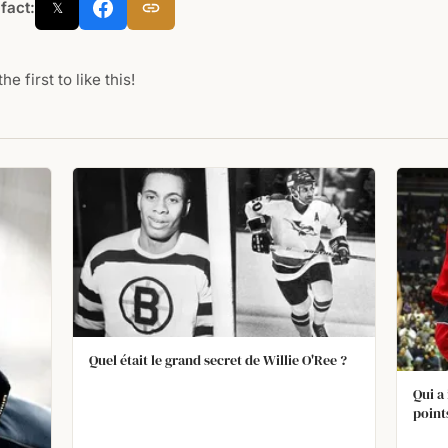
 fact:
𝕏
he first to like this!
Quel était le grand secret de Willie O'Ree ?
Qui a
point