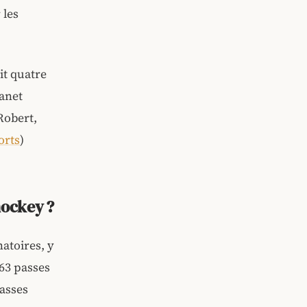
 les
it quatre
Janet
Robert,
orts
)
hockey ?
natoires, y
963 passes
passes