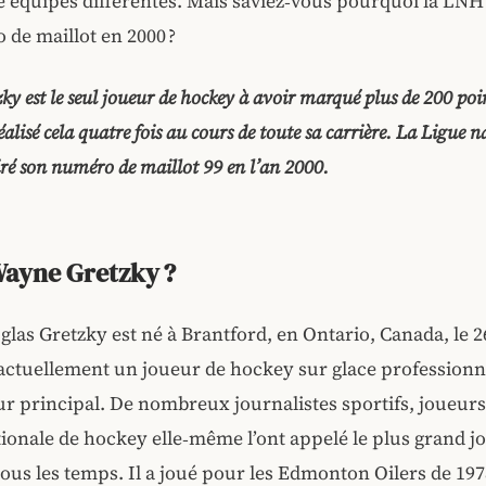
 équipes différentes. Mais saviez‑vous pourquoi la LNH 
de maillot en 2000 ?
y est le seul joueur de hockey à avoir marqué plus de 200 poi
réalisé cela quatre fois au cours de toute sa carrière. La Ligue n
iré son numéro de maillot 99 en l’an 2000.
Wayne Gretzky ?
as Gretzky est né à Brantford, en Ontario, Canada, le 2
t actuellement un joueur de hockey sur glace professionne
ur principal. De nombreux journalistes sportifs, joueur
tionale de hockey elle‑même
l’ont appelé le plus grand j
ous les temps. Il a joué pour les Edmonton Oilers de 197