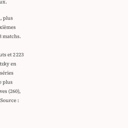
aux.
, plus
uxièmes
3 matchs.
ts et 2 223
etzky en
 séries
e plus
ves (260),
 (Source :