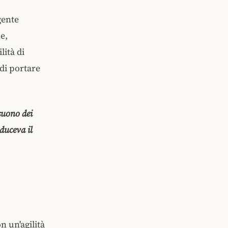
gente
e,
lità di
di portare
 suono dei
duceva il
 un'agilità