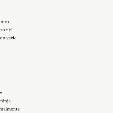
ante o
oro nel
on varie
to
 ninja
ormalmente