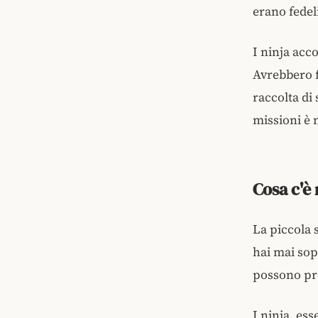
erano fedel
I ninja acc
Avrebbero fa
raccolta di
missioni è 
Cosa c'è 
La piccola s
hai mai sop
possono pr
I ninja, es