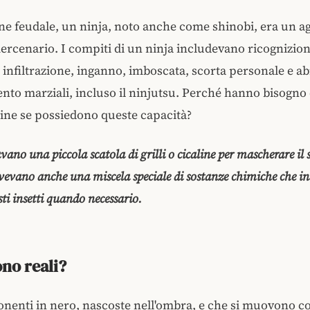
e feudale, un ninja, noto anche come shinobi, era un a
ercenario. I compiti di un ninja includevano ricognizion
 infiltrazione, inganno, imboscata, scorta personale e abi
to marziali, incluso il ninjutsu. Perché hanno bisogno 
caline se possiedono queste capacità?
vano una piccola scatola di grilli o cicaline per mascherare il
Avevano anche una miscela speciale di sostanze chimiche che in
ti insetti quando necessario.
ono reali?
nenti in nero, nascoste nell'ombra, e che si muovono con