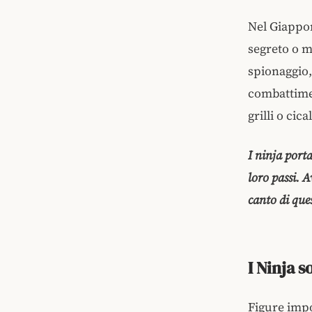
Nel Giappon
segreto o m
spionaggio,
combattimen
grilli o ci
I ninja porta
loro passi. 
canto di ques
I Ninja s
Figure impo