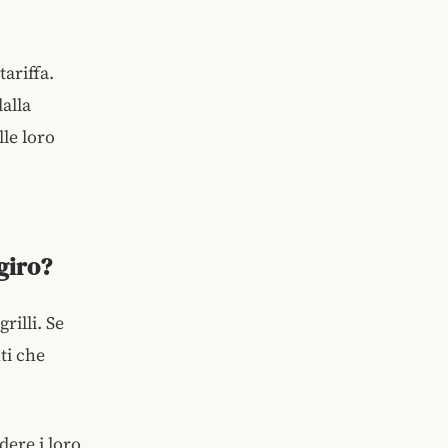
ariffa.
dalla
lle loro
 giro?
rilli. Se
ti che
dere i loro