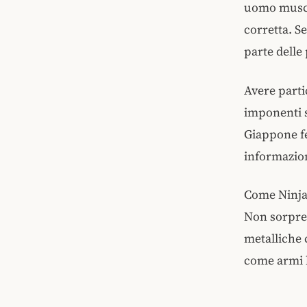
uomo muscol
corretta. S
parte delle
Avere parti
imponenti si
Giappone f
informazion
Come Ninja,
Non sorpre
metalliche 
come armi l