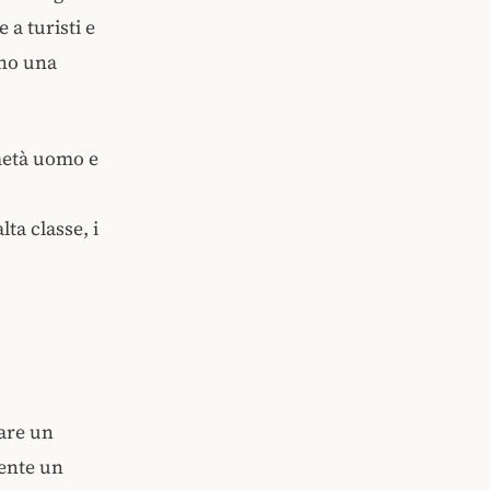
a turisti e
ono una
metà uomo e
ta classe, i
nare un
ente un