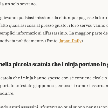
i a un solo sovrano.
oglievano qualsiasi missione da chiunque pagasse la loro t
tto qualsiasi cosa al prezzo giusto, i loro servizi vanno 
 semplici informazioni all'assassinio. La maggior parte de
motivata politicamente. (Fonte:
Japan Daily
)
nella piccola scatola che i ninja portano in
catola che i ninja hanno spesso con sé contiene cicale o g
portato un'estate giapponese, conosci i rumori assordan
odurre.
sendo astuti assassini, sfruttavano quel suono per nascon