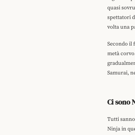
quasi sovru
spettatori 
volta una p
Secondo il 
metà corvo.
gradualment
Samurai, ne
Ci sono 
Tutti sanno
Ninja in q