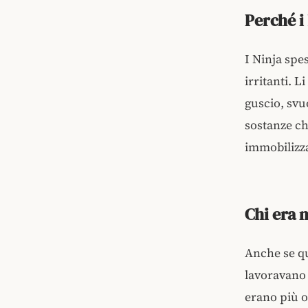
Perché i
I Ninja spe
irritanti. 
guscio, svu
sostanze ch
immobilizza
Chi era m
Anche se qu
lavoravano 
erano più o