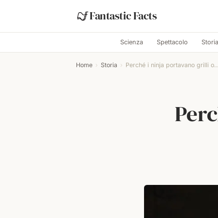
Fantastic Facts
Scienza
Spettacolo
Stori
Home
›
Storia
›
Perché i ninja portavano grilli o..
Perc