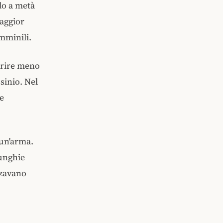
lo a metà
maggior
mminili.
arire meno
sinio. Nel
e
 un'arma.
unghie
zzavano