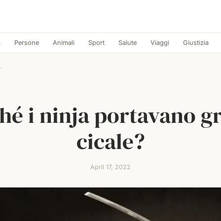
a
Persone
Animali
Sport
Salute
Viaggi
Giustizia
.
hé i ninja portavano gri
cicale?
April 17, 2022