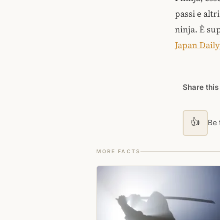
passi e alt
ninja. È su
Japan Daily
Share this
👍
Be t
MORE FACTS