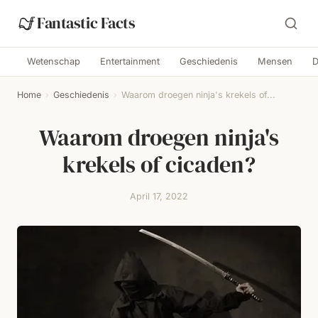
Fantastic Facts
Wetenschap
Entertainment
Geschiedenis
Mensen
D
Home
›
Geschiedenis
›
Waarom droegen ninja's krekels of...
Waarom droegen ninja's
krekels of cicaden?
April 17, 2022