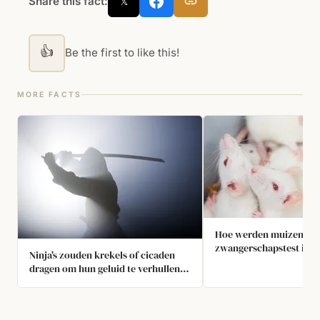
Share this fact:
𝕏
👍
Be the first to like this!
MORE FACTS
Hoe werden muizen gebr
zwangerschapstest in h
Ninja's zouden krekels of cicaden
de 20e eeuw?
dragen om hun geluid te verhullen
wanneer ze dat nodig hadden.