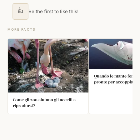
👍
Be the first to like this!
MORE FACTS
Quando le mante femmi
pronte per accoppiarsi,
feromoni che attraggon
creando il “treno delle 
Come gli zoo aiutano gli uccelli a
più maschi seguono la
riprodursi?
nella speranza di accop
lei.