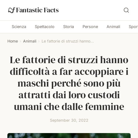
Fantastic Facts
Scienza
Spettacolo
Storia
Persone
Animali
Spor
Home
›
Animali
›
Le fattorie di struzzi hanno...
Le fattorie di struzzi hanno
difficoltà a far accoppiare i
maschi perché sono più
attratti dai loro custodi
umani che dalle femmine
September 30, 2022