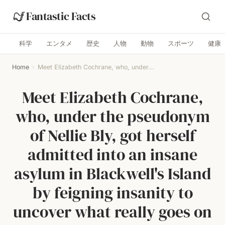
Fantastic Facts
科学
エンタメ
歴史
人物
動物
スポーツ
健康
Home
›
Meet Elizabeth Cochrane, who, under...
Meet Elizabeth Cochrane,
who, under the pseudonym
of Nellie Bly, got herself
admitted into an insane
asylum in Blackwell's Island
by feigning insanity to
uncover what really goes on