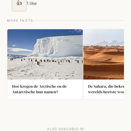
👍
1 like
MORE FACTS
Hoe kregen de Arctische en de
De Sahara, die bekend st
Antarctische hun namen?
werelds heetste woestij
een tropisch regenwou
ALSO AVAILABLE IN