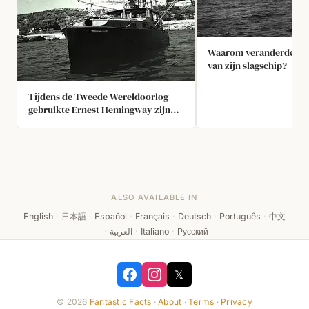
Waarom veranderde Hit
van zijn slagschip?
Tijdens de Tweede Wereldoorlog
gebruikte Ernest Hemingway zijn
vissersboot, vernoemd naar zijn ex-
vrouw (Pilar), om in het Caribisch
gebied op Duitse U-boten te jagen,
gewapend met alleen Thompson-
machinepistolen en handgranaten.
De Amerikaanse overheid gaf hem
ALSO AVAILABLE IN
onbeperkt benzine.
English
·
日本語
·
Español
·
Français
·
Deutsch
·
Português
·
中文
·
العربية
·
Italiano
·
Русский
𝕏
© 2026
Fantastic Facts
·
About
·
Terms
·
Privacy