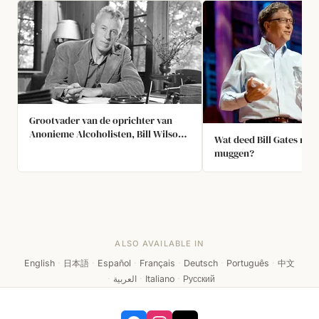
Grootvader van de oprichter van
Anonieme Alcoholisten, Bill Wilson,
Wat deed Bill Gates met
stopte met drinken "onmiddellijk
muggen?
nadat hij een 'religieuze ervaring'
had terwijl hij onder invloed was
van [magische paddestoelen]."
ALSO AVAILABLE IN
English
·
日本語
·
Español
·
Français
·
Deutsch
·
Português
·
中文
·
العربية
·
Italiano
·
Русский