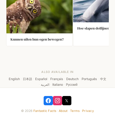
Hoe slapen dolfijnen?
Kunnen uilen hun ogen bewegen?
ALSO AVAILABLE IN
English
·
日本語
·
Español
·
Français
·
Deutsch
·
Português
·
中文
·
العربية
·
Italiano
·
Русский
𝕏
© 2026
Fantastic Facts
·
About
·
Terms
·
Privacy