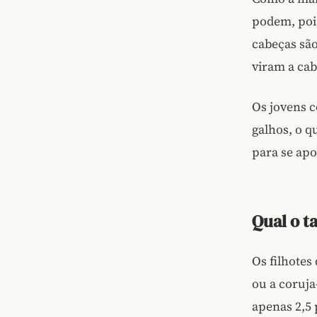
podem, poi
cabeças são
viram a cab
Os jovens 
galhos, o q
para se apo
Qual o t
Os filhotes
ou a coruja
apenas 2,5 