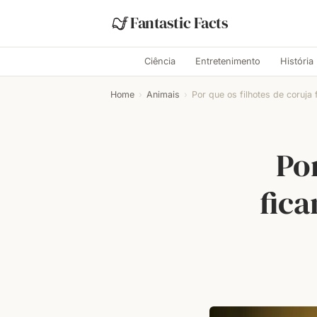
Fantastic Facts
Ciência
Entretenimento
História
Home
›
Animais
›
Por que os filhotes de coruja 
Por
fic