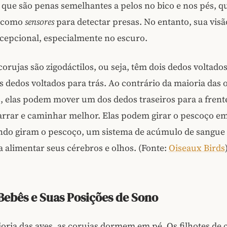
 que são penas semelhantes a pelos no bico e nos pés, q
 como
sensores
para detectar presas. No entanto, sua visã
cepcional, especialmente no escuro.
corujas são zigodáctilos, ou seja, têm dois dedos voltado
is dedos voltados para trás. Ao contrário da maioria das 
s, elas podem mover um dos dedos traseiros para a frent
arrar e caminhar melhor. Elas podem girar o pescoço em
ndo giram o pescoço, um sistema de acúmulo de sangue 
 alimentar seus cérebros e olhos. (Fonte:
Oiseaux Birds
Bebês e Suas Posições de Sono
ria das aves, as corujas dormem em pé. Os filhotes de 