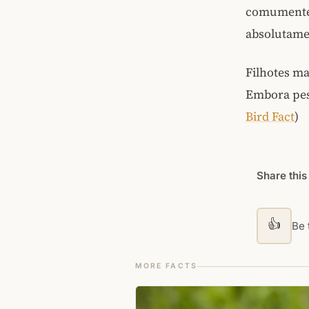
comumente 
absolutamen
Filhotes m
Embora pes
Bird Fact
)
Share this
👍
Be t
MORE FACTS