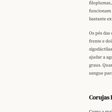
filoplumas,
funcionam
bastante ex
Os pés das 
frente e do
zigodáctila
ajudar a ag
graus. Qua
sangue para
Corujas 
Como a maio