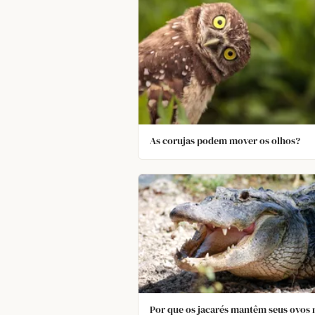
As corujas podem mover os olhos?
Por que os jacarés mantêm seus ovos 