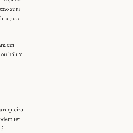
Como suas
 bruços e
sam em
o ou hálux
buraqueira
podem ter
 é