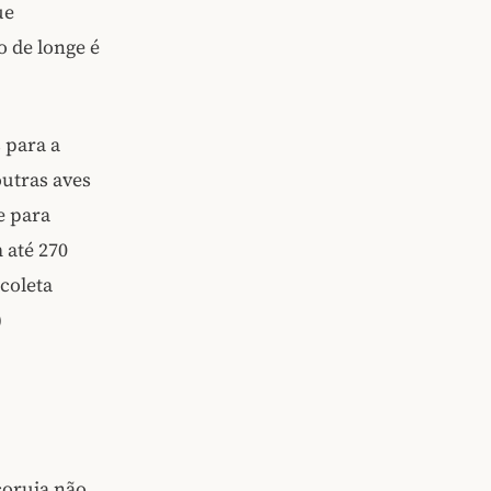
ue
o de longe é
s para a
outras aves
e para
 até 270
coleta
)
coruja não