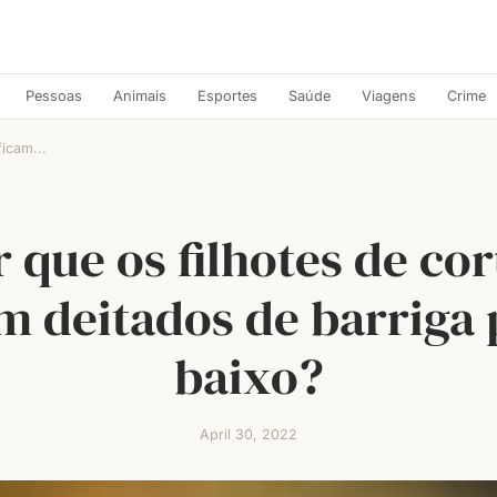
Pessoas
Animais
Esportes
Saúde
Viagens
Crime
ficam...
 que os filhotes de co
am deitados de barriga 
baixo?
April 30, 2022