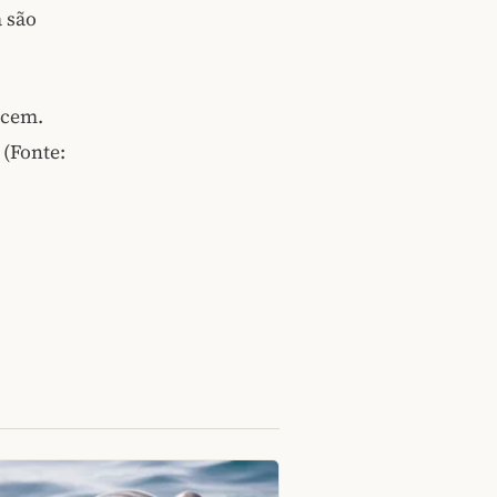
 são
scem.
(Fonte: