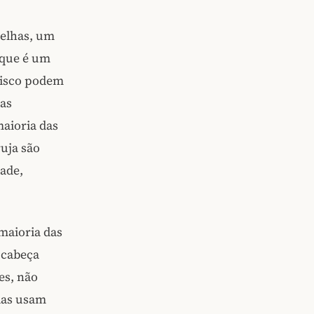
relhas, um
 que é um
disco podem
nas
maioria das
ruja são
ade,
maioria das
a cabeça
es, não
las usam