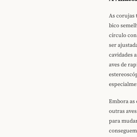
As corujas 
bico semelh
círculo con
ser ajustad
cavidades a
aves de rap
estereoscó
especialmen
Embora as c
outras aves
para mudar
conseguem 