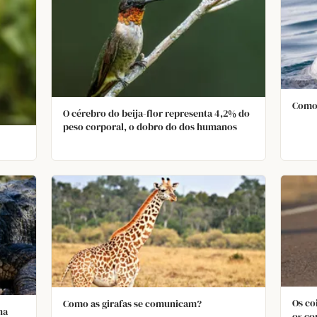
Como
O cérebro do beija-flor representa 4,2% do
peso corporal, o dobro do dos humanos
Os co
Como as girafas se comunicam?
na
os co