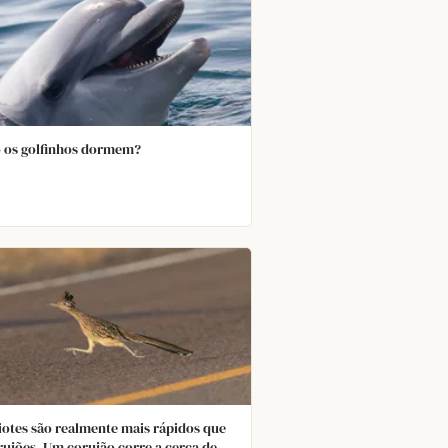
 os golfinhos dormem?
iotes são realmente mais rápidos que
rujões. Um corujão corre a cerca de