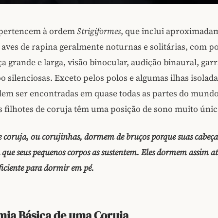
 pertencem à ordem
Strigiformes
, que inclui aproximada
 aves de rapina geralmente noturnas e solitárias, com p
ça grande e larga, visão binocular, audição binaural, garr
o silenciosas. Exceto pelos polos e algumas ilhas isolada
dem ser encontradas em quase todas as partes do mundo
s filhotes de coruja têm uma posição de sono muito únic
de coruja, ou corujinhas, dormem de bruços porque suas cabeç
 que seus pequenos corpos as sustentem. Eles dormem assim a
ficiente para dormir em pé.
ia Básica de uma Coruja