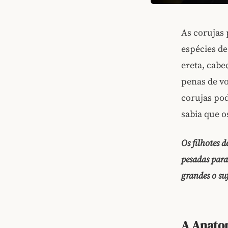
As corujas
espécies de
ereta, cabe
penas de vo
corujas po
sabia que o
Os filhotes 
pesadas para
grandes o su
A Anatom