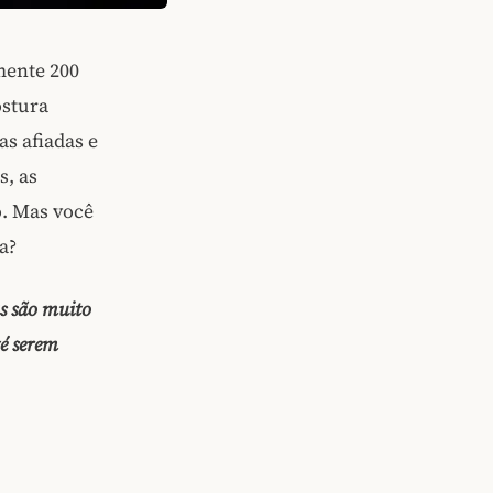
mente 200
ostura
as afiadas e
s, as
. Mas você
a?
as são muito
té serem