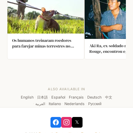
Os humanos treinaram roedores
Aki Ra, ex-soldado mir
para farejar minas terrestres no
Rouge, encontrou e/ou 
Vietnã.
pessoalmente mais de 5
terrestres. Hoje, ele tre
especialistas em explosi
curadoria de um museu
luta pela desminagem e
sobreviventes.
ALSO AVAILABLE IN
English
·
日本語
·
Español
·
Français
·
Deutsch
·
中文
·
العربية
·
Italiano
·
Nederlands
·
Русский
𝕏