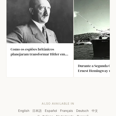
Como os espiões britânicos
planejaram transformar Hitler em
mulher?
Durante a Segunda Guer
Ernest Hemingway usou
de pesca, batizado com
sua ex-mulher (Pilar), p
submarinos alemães no 
armado apenas com
submetralhadoras Tho
granadas de mão. O gov
ALSO AVAILABLE IN
Estados Unidos lhe for
gasolina ilimitada.
English
·
日本語
·
Español
·
Français
·
Deutsch
·
中文