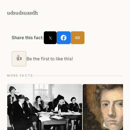
udsudsuasdh
Share this fact:
𝕏
👍
Be the first to like this!
MORE FACTS