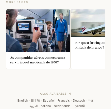
MORE FACTS
Por que a fuselagem do
pintada de branco?
As companhias aéreas começaram a
servir álcool na década de 1950?
ALSO AVAILABLE IN
English
·
日本語
·
Español
·
Français
·
Deutsch
·
中文
·
العربية
·
Italiano
·
Nederlands
·
Русский