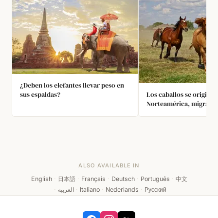
¿Deben los elefantes llevar peso en
sus espaldas?
Los caballos se origina
Norteamérica, migraron
fueron domesticados, s
extinguieron en Nortea
españoles los trajeron d
miles de años después.
ALSO AVAILABLE IN
English
·
日本語
·
Français
·
Deutsch
·
Português
·
中文
·
العربية
·
Italiano
·
Nederlands
·
Русский