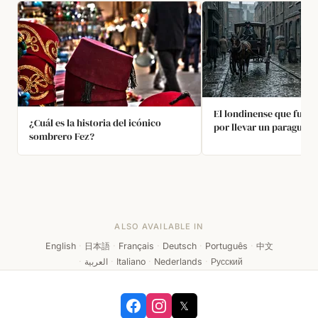
El londinense que fue 
¿Cuál es la historia del icónico
por llevar un paraguas
sombrero Fez?
ALSO AVAILABLE IN
English
·
日本語
·
Français
·
Deutsch
·
Português
·
中文
·
العربية
·
Italiano
·
Nederlands
·
Русский
𝕏