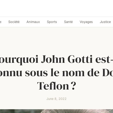
e
Société
Animaux
Sports
Santé
Voyages
Justice
ourquoi John Gotti est‑
onnu sous le nom de D
Teflon ?
June 8, 2022