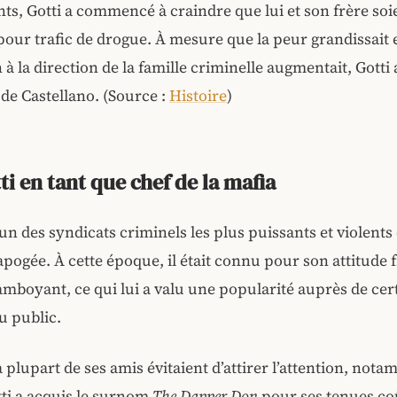
nts, Gotti a commencé à craindre que lui et son frère soi
pour trafic de drogue. À mesure que la peur grandissait 
 à la direction de la famille criminelle augmentait, Gotti 
 de Castellano. (Source :
Histoire
)
ti en tant que chef de la mafia
l’un des syndicats criminels les plus puissants et violents
apogée. À cette époque, il était connu pour son attitude 
lamboyant, ce qui lui a valu une popularité auprès de cer
 public.
a plupart de ses amis évitaient d’attirer l’attention, not
ti a acquis le surnom
The Dapper Don
pour ses tenues co