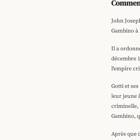
Comment 
John Joseph
Gambino à N
Il a ordonn
décembre 19
l'empire cr
Gotti et se
leur jeune 
criminelle,
Gambino, qu
Après que d