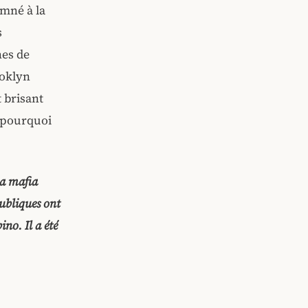
amné à la
s
nes de
ooklyn
 brisant
s pourquoi
la mafia
publiques ont
no. Il a été