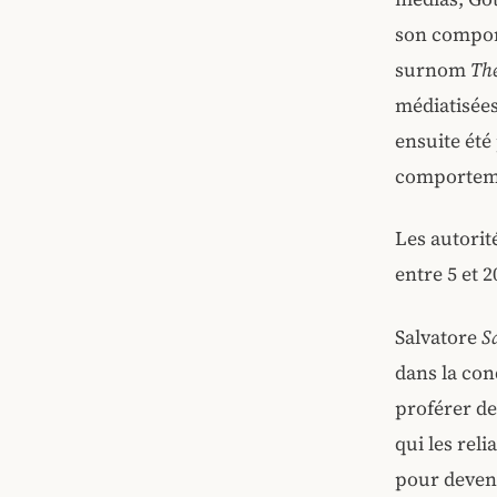
son comport
surnom
The
médiatisées
ensuite ét
comportemen
Les autorit
entre 5 et 
Salvatore
S
dans la con
proférer de
qui les rel
pour deveni