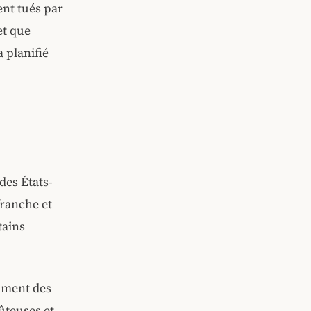
ent tués par
et que
a planifié
 des États-
franche et
tains
amment des
ûteuses et