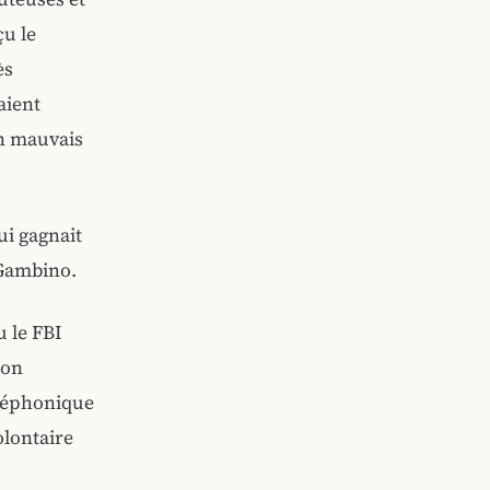
çu le
ès
aient
un mauvais
ui gagnait
 Gambino.
u le FBI
ron
éléphonique
olontaire