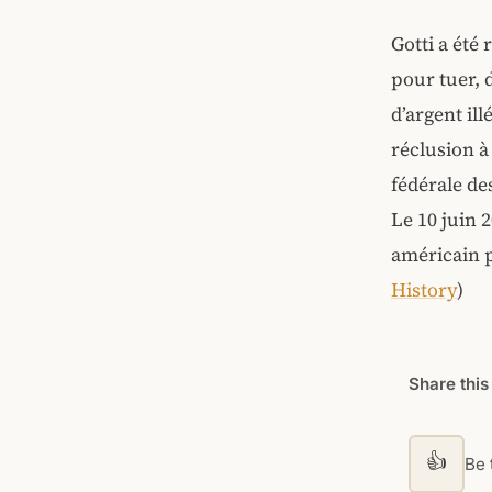
Gotti a été
pour tuer, d
d’argent ill
réclusion à 
fédérale de
Le 10 juin 
américain p
History
)
Share this
👍
Be t