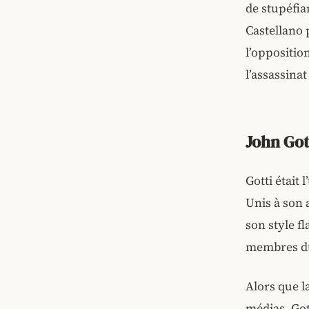
de stupéfia
Castellano 
l’opposition
l’assassinat
John Got
Gotti était 
Unis à son 
son style f
membres du
Alors que l
médias, Got