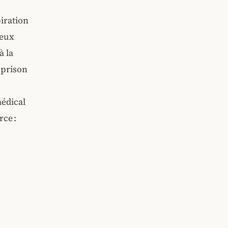
iration
jeux
à la
a prison
médical
ce :