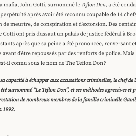
la mafia, John Gotti, surnommé le
Teflon Don
, a été cond
 perpétuité après avoir été reconnu coupable de 14 chef
n de meurtre, de conspiration et d'extorsion. Des centai
e Gotti ont pris d'assaut un palais de justice fédéral à Br
stants après que sa peine a été prononcée, renversant et
s avant d'être repoussés par des renforts de police. Mai
est-il connu sous le nom de The Teflon Don ?
 sa capacité à échapper aux accusations criminelles, le chef de 
 été surnommé “Le Teflon Don”, et ses méthodes agressives et 
rrestation de nombreux membres de la famille criminelle Gambi
 1992.