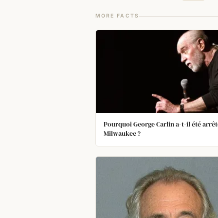
MORE FACTS
Pourquoi George Carlin a-t-il été arrêt
Milwaukee ?