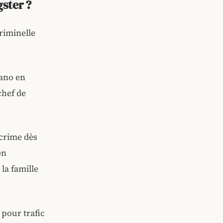
ster ?
criminelle
lano en
chef de
 crime dès
on
la famille
 pour trafic