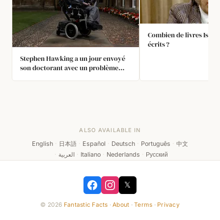
Combien de livres Isaac 
écrits ?
Stephen Hawking a un jour envoyé
son doctorant avec un problème
très difficile : trouver des solutions
exactes de trous noirs en rotation
aux équations d’Einstein avec une
constante cosmologique, et il a été
stupéfait lorsqu’il est revenu
quelques jours plus tard avec la
ALSO AVAILABLE IN
solution.
English
·
日本語
·
Español
·
Deutsch
·
Português
·
中文
·
العربية
·
Italiano
·
Nederlands
·
Русский
𝕏
© 2026
Fantastic Facts
·
About
·
Terms
·
Privacy