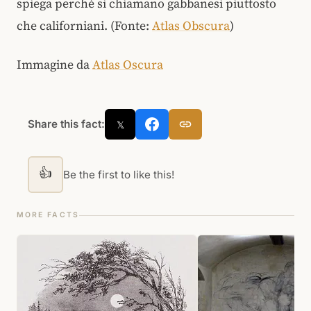
spiega perché si chiamano gabbanesi piuttosto
che californiani. (Fonte:
Atlas Obscura
)
Immagine da
Atlas Oscura
Share this fact:
𝕏
👍
Be the first to like this!
MORE FACTS