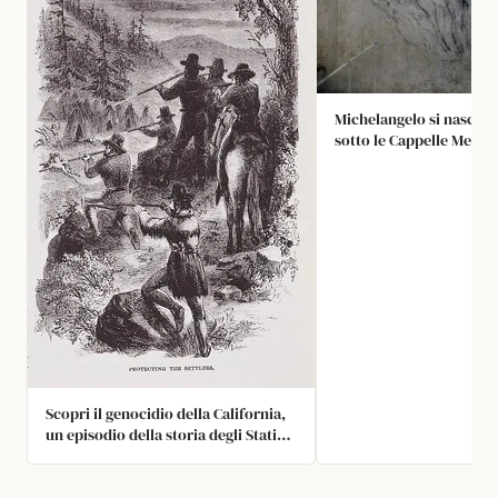
Michelangelo si nascose
sotto le Cappelle Medic
durante un periodo di 
politiche, passando il 
disegnare sui muri con i
carboncino. Il suo rifug
segreto per quasi 500 an
nel 1976 il direttore de
imbatté nei disegni.
Scopri il genocidio della California,
un episodio della storia degli Stati
Uniti spesso dimenticato perché
avvenne nello stesso periodo della