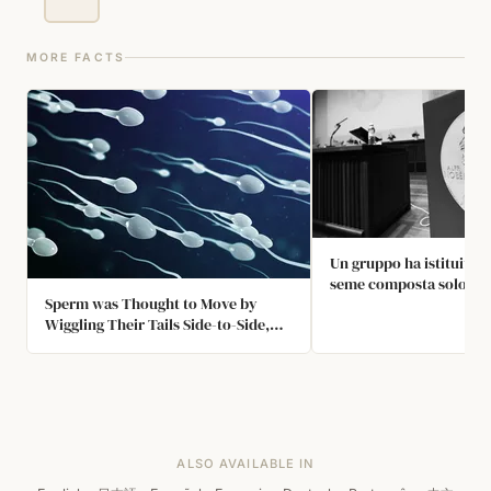
MORE FACTS
Un gruppo ha istituito 
seme composta solo dal
Sperm was Thought to Move by
seminale dei premi Nob
Wiggling Their Tails Side-to-Side,
di generare selettivame
Just Like Eels. But Recent Research
prossima generazione d
Show That They Roll as They Move
Forward Like a Spinning Top.
ALSO AVAILABLE IN