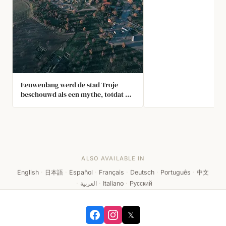
Eeuwenlang werd de stad Troje
beschouwd als een mythe, totdat ze
in 1871 opnieuw werd ontdekt in het
huidige Turkije. Het gebied was
eerder al opgegraven, maar de
ruïnes van Troje lagen onder
nieuwere opgravingen en waren
millennialang onaangeraakt
ALSO AVAILABLE IN
gebleven, hoewel er mensen
bovenop het terrein woonden.
English
·
日本語
·
Español
·
Français
·
Deutsch
·
Português
·
中文
·
العربية
·
Italiano
·
Русский
𝕏