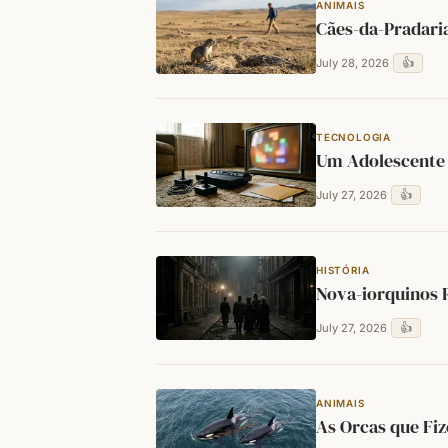
ANIMAIS
Cães-da-Pradari
👍
July 28, 2026
TECNOLOGIA
Um Adolescente 
👍
July 27, 2026
HISTÓRIA
Nova-iorquinos 
👍
July 27, 2026
ANIMAIS
As Orcas que Fi