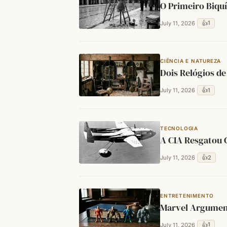
O Primeiro Biquí
👍
1
July 11, 2026
CIÊNCIA E NATUREZA
Dois Relógios d
👍
1
July 11, 2026
TECNOLOGIA
A CIA Resgatou 
👍
2
July 11, 2026
ENTRETENIMENTO
Marvel Argument
👍
1
July 11, 2026