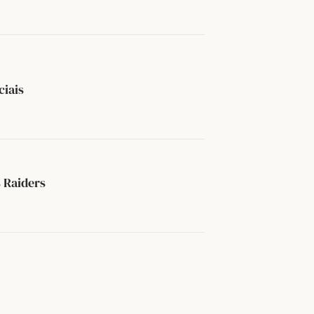
iais
 Raiders