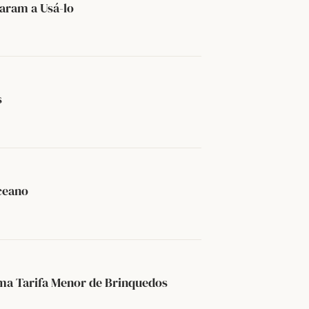
saram a Usá-lo
s
ceano
a Tarifa Menor de Brinquedos