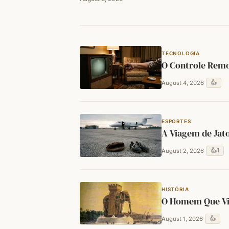
TECNOLOGIA
O Controle Remo
👍
August 4, 2026
ESPORTES
A Viagem de Jat
👍
1
August 2, 2026
HISTÓRIA
O Homem Que Viv
👍
August 1, 2026