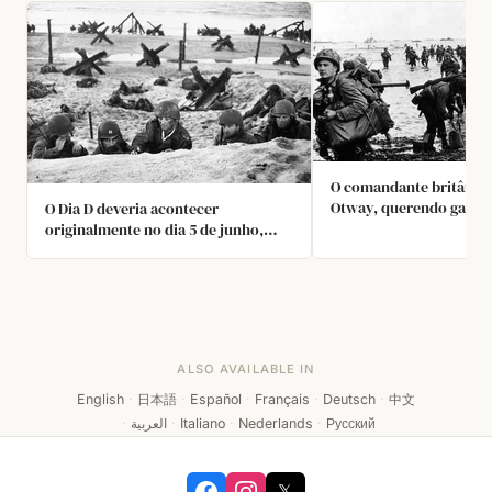
O comandante britânic
Otway, querendo garant
O Dia D deveria acontecer
homens não vazassem o
originalmente no dia 5 de junho,
Dia D, testou-os envian
mas um meteorologista persuadiu
integrantes atraentes d
Dwight Eisenhower a adiar o evento
Auxiliar Feminina em ro
no último minuto. Era vital que as
aos pubs locais, instrui
condições meteorológicas
tentar obter as informa
estivessem perfeitas.
nenhum dos homens cai
ALSO AVAILABLE IN
armadilha.
English
·
日本語
·
Español
·
Français
·
Deutsch
·
中文
·
العربية
·
Italiano
·
Nederlands
·
Русский
𝕏