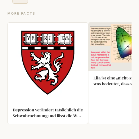
MORE FACTS
Lila ist eine „nicht-spek
was bedeutet, dass sie n
unserem Geist existiert:
keine Lichtwellenlänge,
entspricht. Unser Gehir
wahr, wenn es eine Mis
Depression verändert tatsächlich die
starkem rotem und sta
Sehwahrnehmung und lässt die Welt
Licht sieht, ohne jedes 
viel stumpfer und monochrom
erscheinen. Dies liegt an einer
geringeren Netzhautaktivität im