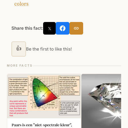
colors
Share this fact:
𝕏
👍
Be the first to like this!
MORE FACTS
Paars is een "niet-spectrale kleur",