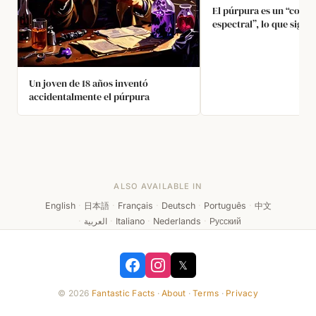
El púrpura es un “color
espectral”, lo que signif
existe solo en nuestra 
ninguna longitud de ond
le corresponda. Nuestr
percibe el púrpura cua
Un joven de 18 años inventó
mezcla de luz roja inten
accidentalmente el púrpura
intensa, sin nada de ver
ALSO AVAILABLE IN
English
·
日本語
·
Français
·
Deutsch
·
Português
·
中文
·
العربية
·
Italiano
·
Nederlands
·
Русский
𝕏
© 2026
Fantastic Facts
·
About
·
Terms
·
Privacy