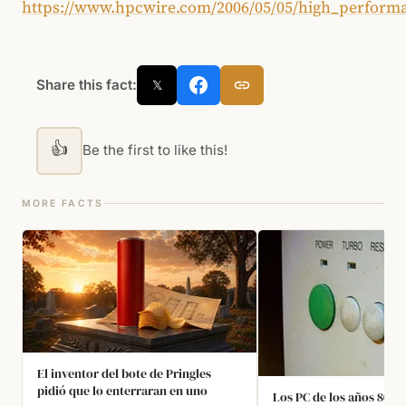
https://www.hpcwire.com/2006/05/05/high_performa
Share this fact:
𝕏
👍
Be the first to like this!
MORE FACTS
El inventor del bote de Pringles
pidió que lo enterraran en uno
Los PC de los años 80 y 