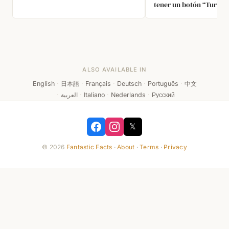
tener un botón “Turbo” 
pulsarlo, hacía algo con
reducía la velocidad de
para permitir la compat
juegos antiguos diseña
procesadores más lento
ALSO AVAILABLE IN
English
·
日本語
·
Français
·
Deutsch
·
Português
·
中文
·
العربية
·
Italiano
·
Nederlands
·
Русский
𝕏
© 2026
Fantastic Facts
·
About
·
Terms
·
Privacy