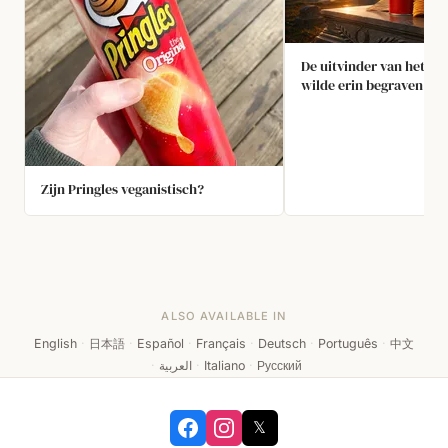
De uitvinder van het Pri
wilde erin begraven wo
Zijn Pringles veganistisch?
ALSO AVAILABLE IN
English
·
日本語
·
Español
·
Français
·
Deutsch
·
Português
·
中文
·
العربية
·
Italiano
·
Русский
𝕏